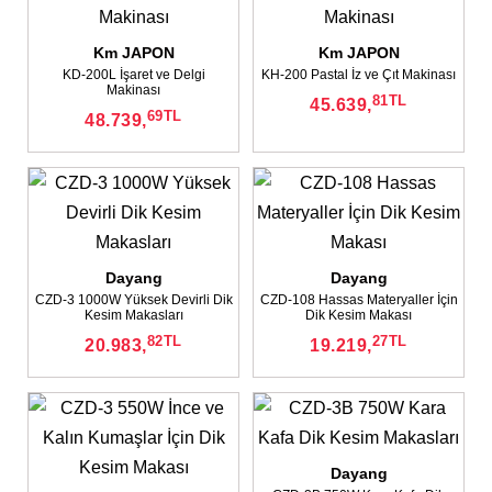
Km JAPON
Km JAPON
KD-200L İşaret ve Delgi
KH-200 Pastal İz ve Çıt Makinası
Makinası
81
TL
45.639,
69
TL
48.739,
Dayang
✕
Dayang
✕
CZD-3 1000W Yüksek Devirli Dik
CZD-108 Hassas Materyaller İçin
Kesim Makasları
Dik Kesim Makası
82
TL
27
TL
20.983,
19.219,
Dayang
✕