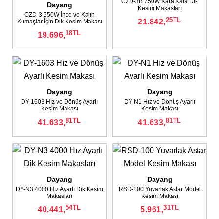
CZD-3B 750W Kara Kafa Dik
Dayang
✕
Kesim Makasları
CZD-3 550W İnce ve Kalın
25
TL
21.842,
Kumaşlar İçin Dik Kesim Makası
18
TL
19.696,
Dayang
Dayang
DY-1603 Hız ve Dönüş Ayarlı
DY-N1 Hız ve Dönüş Ayarlı
Kesim Makası
Kesim Makası
81
TL
81
TL
41.633,
41.633,
Dayang
✕
Dayang
DY-N3 4000 Hız Ayarlı Dik Kesim
RSD-100 Yuvarlak Astar Model
Makasları
Kesim Makası
54
TL
31
TL
40.441,
5.961,