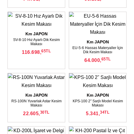
Km JAPON
✕
SV-8-10 Hız Ayarlı Dik Kesim
Km JAPON
✕
Makası
EU-5-6 Hassas Materyaller İçin
65
TL
116.698,
Dik Kesim Makası
65
TL
64.000,
Km JAPON
Km JAPON
RS-100N Yuvarlak Astar Kesim
KPS-100 2″ Sarjlı Model Kesim
Makası
Makası
30
TL
34
TL
22.605,
5.341,