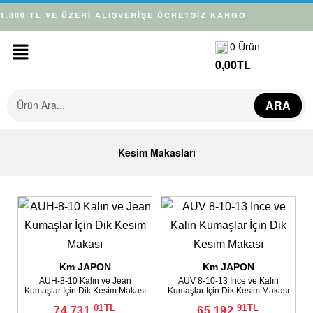
1.800 TL VE ÜZERİ ALIŞVERİŞE ÜCRETSİZ KARGO
0
Ürün -
0,00
TL
ARA
Kesim Makasları
Km JAPON
✕
Km JAPON
✕
AUH-8-10 Kalın ve Jean
AUV 8-10-13 İnce ve Kalın
Kumaşlar İçin Dik Kesim Makası
Kumaşlar İçin Dik Kesim Makası
01
TL
91
TL
74.731,
65.192,