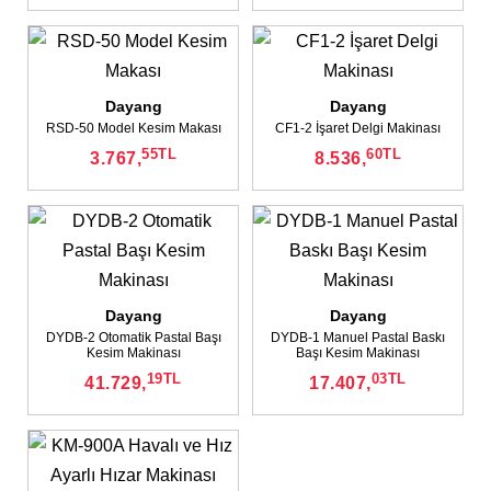
Dayang
Dayang
RSD-50 Model Kesim Makası
CF1-2 İşaret Delgi Makinası
55
TL
60
TL
3.767,
8.536,
Dayang
✕
Dayang
DYDB-2 Otomatik Pastal Başı
DYDB-1 Manuel Pastal Baskı
Kesim Makinası
Başı Kesim Makinası
19
TL
03
TL
41.729,
17.407,