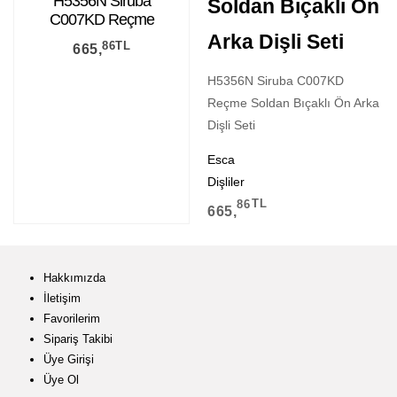
H5356N Siruba
Soldan Bıçaklı Ön
C007KD Reçme
Soldan Bıçaklı Ön
Arka Dişli Seti
86
TL
665,
Arka Dişli Seti
H5356N Siruba C007KD
Reçme Soldan Bıçaklı Ön Arka
Dişli Seti
Esca
Dişliler
86
TL
665,
Hakkımızda
İletişim
Favorilerim
Sipariş Takibi
Üye Girişi
Üye Ol