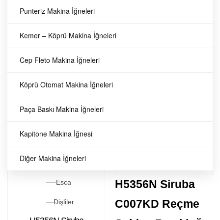
Punteriz Makina İğneleri
Bıçaklı Reçme
Dişliler
D2222 Siruba Sağ
Arka Dişli (Orj.)
Kemer – Köprü Makina İğneleri
Bıçaklı Reçme
Arka Dişli (Orj.)
D2222 Siruba Sağ Bıçaklı
66
TL
Cep Fleto Makina İğneleri
903,
Reçme Arka Dişli (Orj.)
Köprü Otomat Makina İğneleri
Siruba
Dişliler
Paça Baskı Makina İğneleri
66
TL
903,
Kapitone Makina İğnesi
Diğer Makina İğneleri
H5356N Siruba
Esca
C007KD Reçme
Dişliler