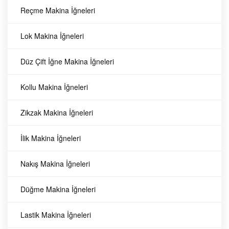
Reçme Makina İğneleri
H2268 Siruba
Siruba
Lok Makina İğneleri
Sağdan Bıçaklı
Dişliler
H2268 Siruba
Düz Çift İğne Makina İğneleri
Reçme Makinesi
Sağdan Bıçaklı
Reçme Makinesi
Ön Dişli (Orj.)
Kollu Makina İğneleri
22
TL
951,
Ön Dişli (Orj.)
H2268 Siruba Sağdan Bıçaklı
Zikzak Makina İğneleri
Reçme Makinesi Ön Dişli (Orj.)
İlik Makina İğneleri
Siruba
Dişliler
Nakış Makina İğneleri
22
TL
951,
Düğme Makina İğneleri
Lastik Makina İğneleri
D2222 Siruba Sağ
Siruba