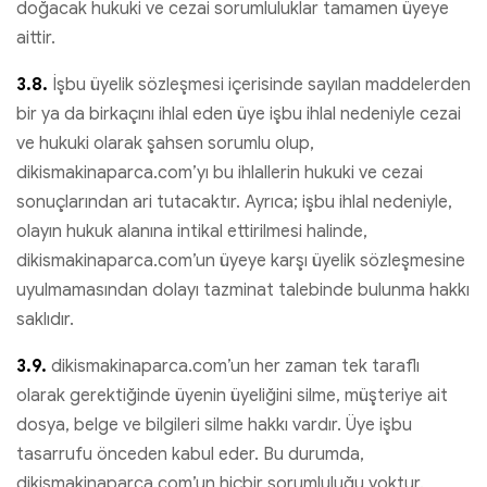
doğacak hukuki ve cezai sorumluluklar tamamen üyeye
aittir.
3.8.
İşbu üyelik sözleşmesi içerisinde sayılan maddelerden
bir ya da birkaçını ihlal eden üye işbu ihlal nedeniyle cezai
ve hukuki olarak şahsen sorumlu olup,
dikismakinaparca.com’yı bu ihlallerin hukuki ve cezai
sonuçlarından ari tutacaktır. Ayrıca; işbu ihlal nedeniyle,
olayın hukuk alanına intikal ettirilmesi halinde,
dikismakinaparca.com’un üyeye karşı üyelik sözleşmesine
uyulmamasından dolayı tazminat talebinde bulunma hakkı
saklıdır.
3.9.
dikismakinaparca.com’un her zaman tek taraflı
olarak gerektiğinde üyenin üyeliğini silme, müşteriye ait
dosya, belge ve bilgileri silme hakkı vardır. Üye işbu
tasarrufu önceden kabul eder. Bu durumda,
dikismakinaparca.com’un hiçbir sorumluluğu yoktur.