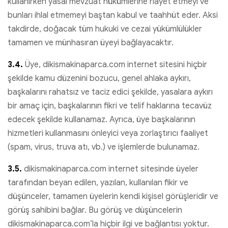
kullanırken yasal mevzuat hükümlerine riayet etmeyi ve
bunları ihlal etmemeyi baştan kabul ve taahhüt eder. Aksi
takdirde, doğacak tüm hukuki ve cezai yükümlülükler
tamamen ve münhasıran üyeyi bağlayacaktır.
3.4.
Üye, dikismakinaparca.com internet sitesini hiçbir
şekilde kamu düzenini bozucu, genel ahlaka aykırı,
başkalarını rahatsız ve taciz edici şekilde, yasalara aykırı
bir amaç için, başkalarının fikri ve telif haklarına tecavüz
edecek şekilde kullanamaz. Ayrıca, üye başkalarının
hizmetleri kullanmasını önleyici veya zorlaştırıcı faaliyet
(spam, virus, truva atı, vb.) ve işlemlerde bulunamaz.
3.5.
dikismakinaparca.com internet sitesinde üyeler
tarafından beyan edilen, yazılan, kullanılan fikir ve
düşünceler, tamamen üyelerin kendi kişisel görüşleridir ve
görüş sahibini bağlar. Bu görüş ve düşüncelerin
dikismakinaparca.com’la hiçbir ilgi ve bağlantısı yoktur.