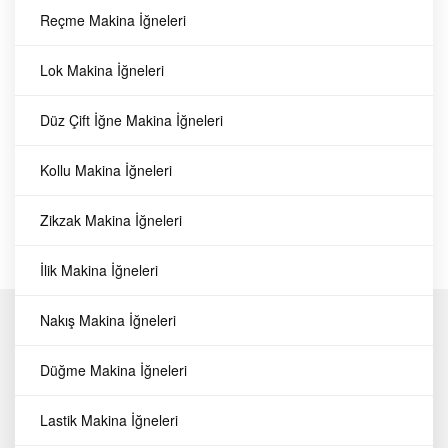
Reçme Makina İğneleri
RS4 1/4
Makina Parçaları
Pastal Başı Bıçağı
Lok Makina İğneleri
Pastal Başı Kesim Makinası
RS4 1/4
Bıçağı 1/4 Ölçüsündedir.
16
TL
Düz Çift İğne Makina İğneleri
381,
Manuel ve Tam otomatik pastal
başı motorlarına uyumludur.
Kollu Makina İğneleri
Fuchao
Makina Parçaları
Zikzak Makina İğneleri
16
TL
381,
İlik Makina İğneleri
Nakış Makina İğneleri
Hakkımızda
İletişim
Düğme Makina İğneleri
Favorilerim
Sipariş Takibi
Üye Girişi
Lastik Makina İğneleri
Üye Ol