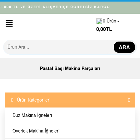
1.800 TL VE ÜZERİ ALIŞVERİŞE ÜCRETSİZ KARGO
0
Ürün -
0,00
TL
ARA
Pastal Başı Makina Parçaları
Ürün Kategorileri
Düz Makina İğneleri
Overlok Makina İğneleri
Pastal Başı Bıçağı
Fuchao