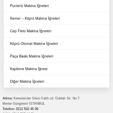
Punteriz Makina İğneleri
Gizlilik Sözleşmesi
Kemer – Köprü Makina İğneleri
Mesafeli Satış Sözleşmesi
Kişisel Verilerin Korunması
Üyelik Koşulları
Cep Fleto Makina İğneleri
Üyelik Sözleşmesi
Sıkça Sorulan Sorular
Köprü Otomat Makina İğneleri
Makina Parçaları
Paça Baskı Makina İğneleri
Makina İğneleri
Sarf Malzemeler
Kapitone Makina İğnesi
Makina Ekipmanları
Kesim Motorları
Diğer Makina İğneleri
Dikiş Makinaları
Adres:
Keresteciler Sitesi Fatih cd. Güldalı Sk. No:7
Merter Güngören/ İSTANBUL
Telefon:
0212 502 45 06