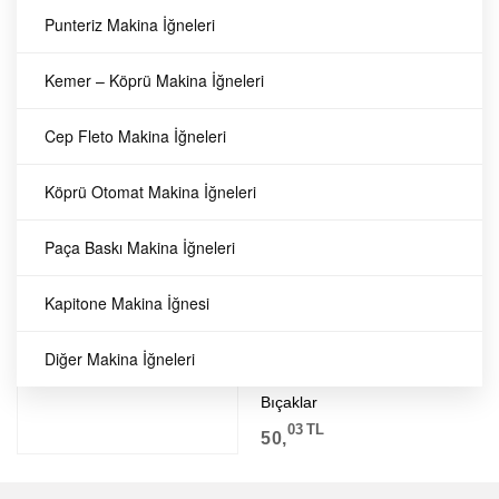
Punteriz Makina İğneleri
B2410-373-000
Aegis
Kemer – Köprü Makina İğneleri
Juki MB-373
Bıçaklar
B2410-373-000
Düğme Makinası
Cep Fleto Makina İğneleri
Juki MB-373
Düğme Makinası
Bıçaklı Sabit
03
TL
Köprü Otomat Makina İğneleri
50,
Bıçaklı Sabit Bıçak
Bıçak
Paça Baskı Makina İğneleri
B2410-373-000 Juki MB-373
Kapitone Makina İğnesi
Düğme Makinası Bıçaklı Sabit
Bıçak
Diğer Makina İğneleri
Aegis
Bıçaklar
03
TL
50,