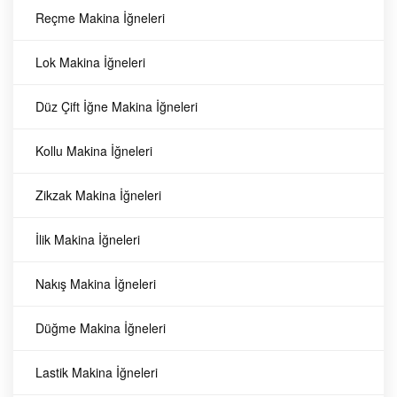
Reçme Makina İğneleri
B2406-373-OAO
Aegis
Lok Makina İğneleri
Juki MB-373
Bıçaklar
B2406-373-OAO
Düz Çift İğne Makina İğneleri
Düğme Makinası
Juki MB-373
Düğme Makinası
Hareketli Bıçak
Kollu Makina İğneleri
73
TL
288,
Hareketli Bıçak
B2406-373-OAO Juki MB-373
Zikzak Makina İğneleri
Düğme Makinası Hareketli
Bıçak
İlik Makina İğneleri
Aegis
Nakış Makina İğneleri
Bıçaklar
73
TL
288,
Düğme Makina İğneleri
Lastik Makina İğneleri