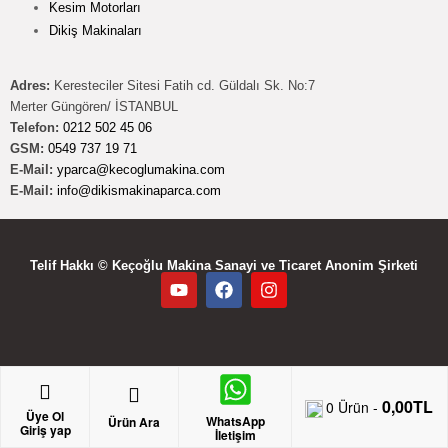
Kesim Motorları
Dikiş Makinaları
Adres:
Keresteciler Sitesi Fatih cd. Güldalı Sk. No:7
Merter Güngören/ İSTANBUL
Telefon:
0212 502 45 06
GSM:
0549 737 19 71
E-Mail:
yparca@kecoglumakina.com
E-Mail:
info@dikismakinaparca.com
Telif Hakkı © Keçoğlu Makina Sanayi ve Ticaret Anonim Şirketi
0,00
TL
0
Ürün -
Üye Ol
WhatsApp
Ürün Ara
Giriş yap
İletişim