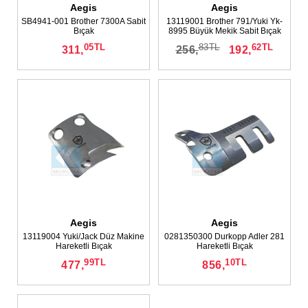
Aegis
Aegis
SB4941-001 Brother 7300A Sabit
13119001 Brother 791/Yuki Yk-
Bıçak
8995 Büyük Mekik Sabit Bıçak
05
TL
83
TL
62
TL
311,
256,
192,
Aegis
Aegis
13119004 Yuki/Jack Düz Makine
0281350300 Durkopp Adler 281
Hareketli Bıçak
Hareketli Bıçak
99
TL
10
TL
477,
856,