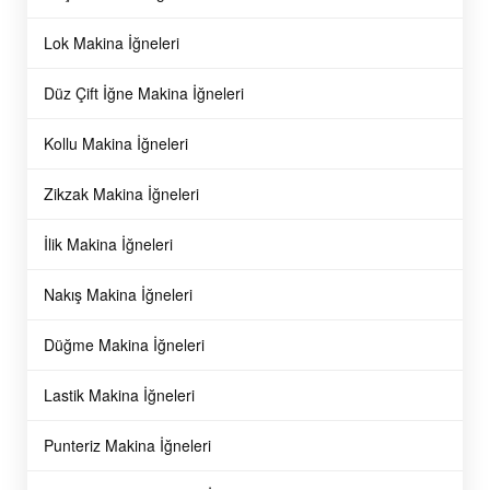
Hareketli Bıçak
9000C Hareketli Bıçak
74
TL
12
TL
34
TL
1.545,
875,
656,
Lok Makina İğneleri
Düz Çift İğne Makina İğneleri
Kollu Makina İğneleri
Zikzak Makina İğneleri
İlik Makina İğneleri
Nakış Makina İğneleri
Aegis
Aegis
401-72486 Juki Elektronik DDL-
D2406-555-DOH Juki Düz
Düğme Makina İğneleri
9000C Sabit Bıçak
Elektronik Sabit Bıçak
43
TL
38
TL
235,
41,
Lastik Makina İğneleri
Punteriz Makina İğneleri