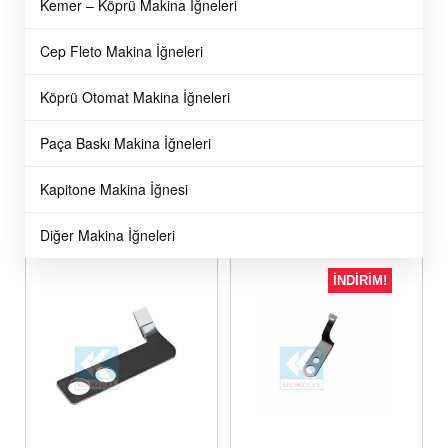
Kemer – Köprü Makina İğneleri
Cep Fleto Makina İğneleri
Köprü Otomat Makina İğneleri
Paça Baskı Makina İğneleri
Aegis
Aegis
B4121-522-000 Juki DLM-522
B4121-522-000 Juki DLM-522
Bıçaklı Bıçak
Bıçaklı Bıçak
Kapitone Makina İğnesi
09
TL
24
TL
47,
34,
Diğer Makina İğneleri
İNDİRİM!