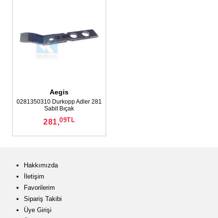
Aegis
0281350310 Durkopp Adler 281
Sabit Bıçak
09
TL
281,
Hakkımızda
İletişim
Favorilerim
Sipariş Takibi
Üye Girişi