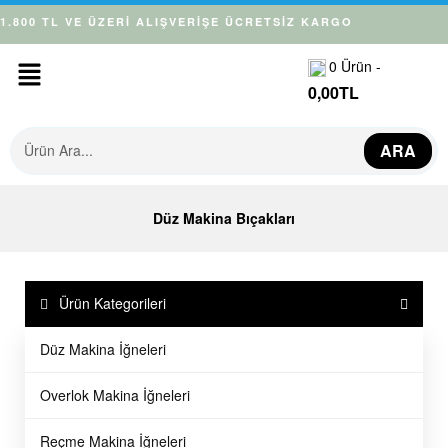
1.800 TL VE ÜZERİ ALIŞVERİŞE ÜCRETSİZ KARGO
0
Ürün -
0,00
TL
ARA
Düz Makina Bıçakları
Ürün Kategorileri
Düz Makina İğneleri
İNDİRİM!
Overlok Makina İğneleri
Siruba
Aegis
LU701D Siruba Düz Makina
401-72487 Juki Elektronik DDL-
Reçme Makina İğneleri