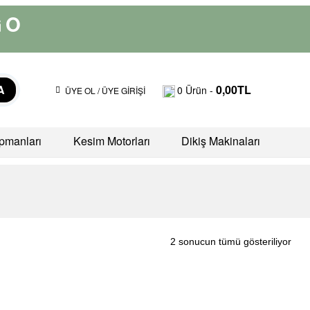
GO
A
0,00
TL
0
Ürün -
ÜYE OL / ÜYE GİRİŞİ
pmanları
Kesim Motorları
Dikiş Makinaları
2 sonucun tümü gösteriliyor