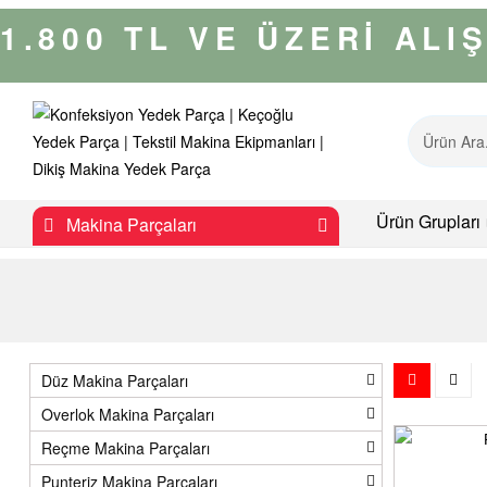
1.800 TL VE ÜZERİ AL
K
Ürün Grupları
Makina Parçaları
o
n
f
Düz Makina Parçaları
e
Overlok Makina Parçaları
Reçme Makina Parçaları
k
Punteriz Makina Parçaları