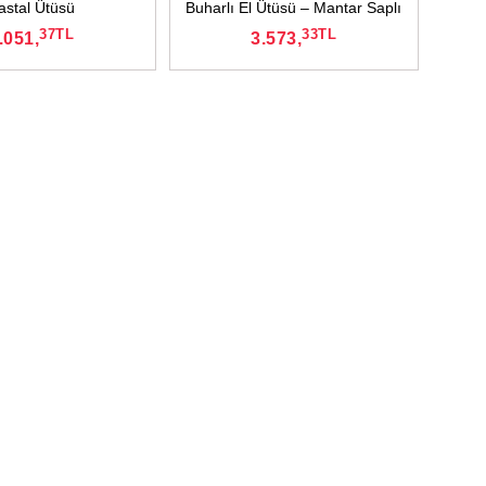
astal Ütüsü
Buharlı El Ütüsü – Mantar Saplı
37
TL
33
TL
.051,
3.573,