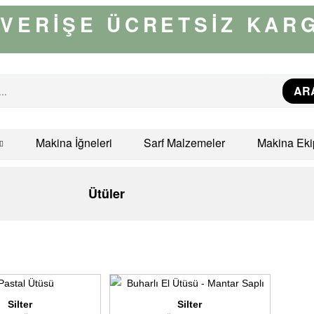
IŞVERİŞE ÜCRETSİZ KAR
AR
Makina İğneleri
Sarf Malzemeler
Makina Eki
Ütüler
Silter
Silter