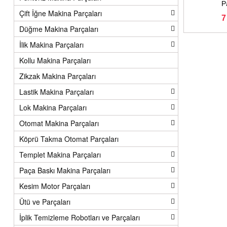
P
Çift İğne Makina Parçaları
s
7
Düğme Makina Parçaları
i
İlik Makina Parçaları
Kollu Makina Parçaları
y
Zikzak Makina Parçaları
Lastik Makina Parçaları
o
Lok Makina Parçaları
n
Otomat Makina Parçaları
Köprü Takma Otomat Parçaları
Y
Templet Makina Parçaları
e
Paça Baskı Makina Parçaları
Kesim Motor Parçaları
d
Ütü ve Parçaları
İplik Temizleme Robotları ve Parçaları
e