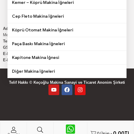
Kemer – Köprü Makina İğneleri
Kesim Motorları
Dikiş Makinaları
Cep Fleto Makina İğneleri
Adres:
Keresteciler Sitesi Fatih cd. Güldalı Sk. No:7
Köprü Otomat Makina İğneleri
Merter Güngören/ İSTANBUL
Telefon:
0212 502 45 06
Paça Baskı Makina İğneleri
GSM:
0549 737 19 71
E-Mail:
yparca@kecoglumakina.com
Kapitone Makina İğnesi
E-Mail:
info@dikismakinaparca.com
Diğer Makina İğneleri
Telif Hakkı © Keçoğlu Makina Sanayi ve Ticaret Anonim Şirketi
0,00
TL
0
Ürün -