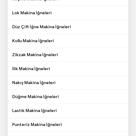
Hakkımızda
Lok Makina İğneleri
İletişim
Favorilerim
Düz Çift İğne Makina İğneleri
Sipariş Takibi
Üye Girişi
Kollu Makina İğneleri
Üye Ol
Zikzak Makina İğneleri
Gizlilik Sözleşmesi
Mesafeli Satış Sözleşmesi
İlik Makina İğneleri
Kişisel Verilerin Korunması
Üyelik Koşulları
Nakış Makina İğneleri
Üyelik Sözleşmesi
Sıkça Sorulan Sorular
Düğme Makina İğneleri
Lastik Makina İğneleri
Makina Parçaları
Makina İğneleri
Punteriz Makina İğneleri
Sarf Malzemeler
Makina Ekipmanları