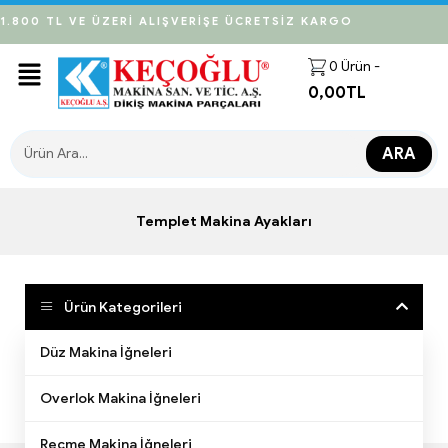
1.800 TL VE ÜZERİ ALIŞVERİŞE ÜCRETSİZ KARGO
0
Ürün -
0,00
TL
ARA
Templet Makina Ayakları
Ürün Kategorileri
Düz Makina İğneleri
Ürün Bulunamadı!
Overlok Makina İğneleri
Reçme Makina İğneleri