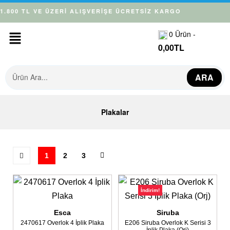
1.800 TL VE ÜZERİ ALIŞVERİŞE ÜCRETSİZ KARGO
0
Ürün -
0,00
TL
ARA
Plakalar
1
2
3
İndirim!
Esca
Siruba
2470617 Overlok 4 İplik Plaka
E206 Siruba Overlok K Serisi 3