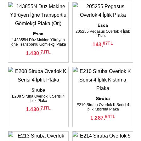
Esca
205255 Pegasus Overlok 4 İplik
Esca
Plaka
143855N Düz Makine Yürüyen
07
TL
143,
İğne Transportlu Gömlekçi Plaka
(Orj)
71
TL
1.430,
Siruba
E208 Siruba Overlok K Serisi 4
Siruba
İplik Plaka
E210 Siruba Overlok K Serisi 4
71
TL
1.430,
İplik Kıstırma Plaka
64
TL
1.287,