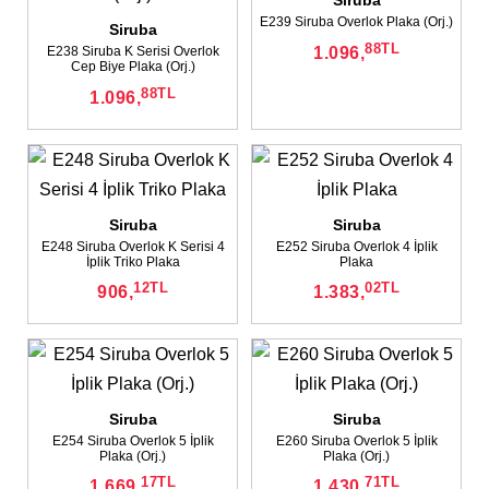
Siruba
E239 Siruba Overlok Plaka (Orj.)
Siruba
88
TL
1.096,
E238 Siruba K Serisi Overlok
Cep Biye Plaka (Orj.)
88
TL
1.096,
Siruba
Siruba
E248 Siruba Overlok K Serisi 4
E252 Siruba Overlok 4 İplik
İplik Triko Plaka
Plaka
12
TL
02
TL
906,
1.383,
Siruba
Siruba
E254 Siruba Overlok 5 İplik
E260 Siruba Overlok 5 İplik
Plaka (Orj.)
Plaka (Orj.)
17
TL
71
TL
1.669,
1.430,