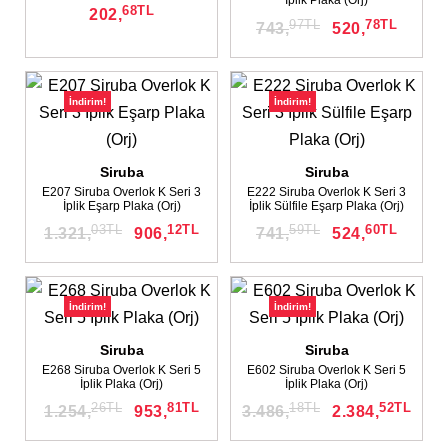
İplik Plaka (Orj)
68
TL
202,
97
TL
78
TL
743,
520,
İndirim!
İndirim!
Siruba
Siruba
E207 Siruba Overlok K Seri 3
E222 Siruba Overlok K Seri 3
İplik Eşarp Plaka (Orj)
İplik Sülfile Eşarp Plaka (Orj)
03
TL
12
TL
59
TL
60
TL
1.321,
906,
741,
524,
İndirim!
İndirim!
Siruba
Siruba
E268 Siruba Overlok K Seri 5
E602 Siruba Overlok K Seri 5
İplik Plaka (Orj)
İplik Plaka (Orj)
26
TL
81
TL
18
TL
52
TL
1.254,
953,
3.486,
2.384,