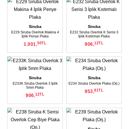
Siruba
Siruba
E229 Siruba Overlok Makina 4
E232 Siruba Overlok K Serisi 3
İplik Penye Plaka
İplik Kıstırmalı Plaka
50
TL
12
TL
1.001,
906,
Siruba
Siruba
E233K Siruba Overlok 3 İplik
E234 Siruba Overlok Plaka (Orj.)
5mm Plaka
81
TL
953,
12
TL
906,