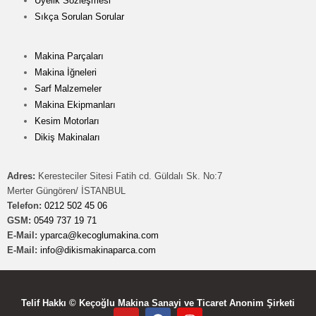
Üyelik Sözleşmesi
Sıkça Sorulan Sorular
Makina Parçaları
Makina İğneleri
Sarf Malzemeler
Makina Ekipmanları
Kesim Motorları
Dikiş Makinaları
Adres:
Keresteciler Sitesi Fatih cd. Güldalı Sk. No:7
Merter Güngören/ İSTANBUL
Telefon:
0212 502 45 06
GSM:
0549 737 19 71
E-Mail:
yparca@kecoglumakina.com
E-Mail:
info@dikismakinaparca.com
Telif Hakkı © Keçoğlu Makina Sanayi ve Ticaret Anonim Şirketi