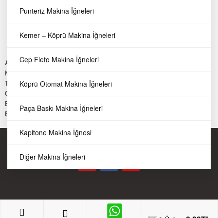
Sarf Malzemeler
Punteriz Makina İğneleri
Makina Ekipmanları
Kesim Motorları
Kemer – Köprü Makina İğneleri
Dikiş Makinaları
Cep Fleto Makina İğneleri
Adres:
Keresteciler Sitesi Fatih cd. Güldalı Sk. No:7
Merter Güngören/ İSTANBUL
Köprü Otomat Makina İğneleri
Telefon:
0212 502 45 06
GSM:
0549 737 19 71
E-Mail:
yparca@kecoglumakina.com
Paça Baskı Makina İğneleri
E-Mail:
info@dikismakinaparca.com
Kapitone Makina İğnesi
Telif Hakkı © Keçoğlu Makina Sanayi ve Ticaret Anonim Şirketi
Diğer Makina İğneleri