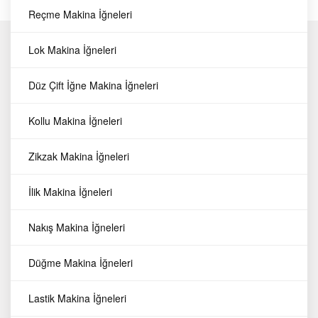
Reçme Makina İğneleri
Hakkımızda
Lok Makina İğneleri
İletişim
Favorilerim
Düz Çift İğne Makina İğneleri
Sipariş Takibi
Üye Girişi
Kollu Makina İğneleri
Üye Ol
Zikzak Makina İğneleri
Gizlilik Sözleşmesi
Mesafeli Satış Sözleşmesi
İlik Makina İğneleri
Kişisel Verilerin Korunması
Üyelik Koşulları
Nakış Makina İğneleri
Üyelik Sözleşmesi
Sıkça Sorulan Sorular
Düğme Makina İğneleri
Makina Parçaları
Lastik Makina İğneleri
Makina İğneleri