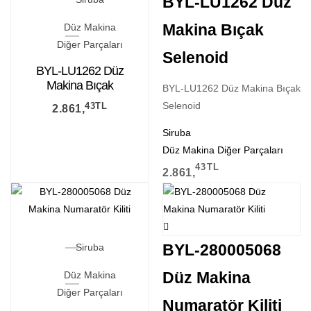
BYL-LU1262 Düz
Makina Bıçak
Düz Makina
Diğer Parçaları
Selenoid
BYL-LU1262 Düz
Makina Bıçak
BYL-LU1262 Düz Makina Bıçak
Selenoid
Selenoid
43
TL
2.861,
Siruba
Düz Makina Diğer Parçaları
43
TL
2.861,
BYL-280005068
Siruba
Düz Makina
Düz Makina
Diğer Parçaları
Numaratör Kiliti