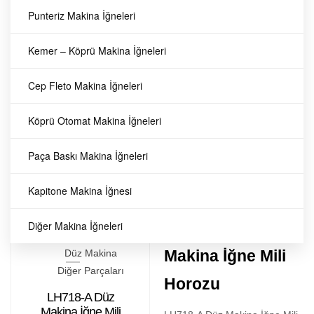
Düz Makina Bıçak
Düz Makina
Punteriz Makina İğneleri
Diğer Parçaları
Bağlantı Kolu
BYL-991007005
Kemer – Köprü Makina İğneleri
Düz Makina Bıçak
BYL-991007005 Düz Makina
Bağlantı Kolu
Bıçak Bağlantı Kolu
29
TL
Cep Fleto Makina İğneleri
572,
Siruba
Köprü Otomat Makina İğneleri
Düz Makina Diğer Parçaları
29
TL
572,
Paça Baskı Makina İğneleri
Kapitone Makina İğnesi
LH718-A Düz
Diğer Makina İğneleri
Siruba
Makina İğne Mili
Düz Makina
Diğer Parçaları
Horozu
LH718-A Düz
Makina İğne Mili