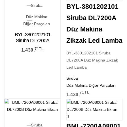
BYL-3801202101
Siruba
Siruba DL7200A
Düz Makina
Diğer Parçaları
Düz Makina
BYL-3801202101
Zikzak Led Lamba
Siruba DL7200A
Düz Makina Zikzak
71
TL
1.430,
Led Lamba
BYL-3801202101 Siruba
DL7200A Düz Makina Zikzak
Led Lamba
Siruba
Düz Makina Diğer Parçaları
71
TL
1.430,
BML-7200A08001
Siruba