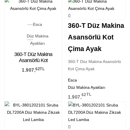
360-T Düz Makina
Esca
Asansörlü Kot
Düz Makina
Ayakları
Çima Ayak
360-T Düz Makina
Asansörlü Kot
360-T Düz Makina Asansörlü
Çima Ayak
Kot Çima Ayak
62
TL
1.907,
Esca
Düz Makina Ayakları
62
TL
1.907,