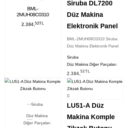
Siruba DL7200
BML-
Düz Makina
2MUH08C0310
Siruba DL7200
52
TL
2.384,
Elektronik Panel
Düz Makina
Elektronik Panel
BML-2MUH08C0310 Siruba
Düz Makina Elektronik Panel
Siruba
Düz Makina Diğer Parçaları
52
TL
2.384,
LU51-A Düz
Siruba
Makina Komple
Düz Makina
Diğer Parçaları