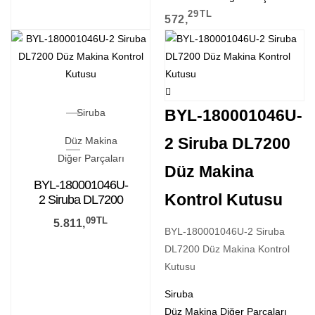
29
TL
572,
BYL-180001046U-
Siruba
2 Siruba DL7200
Düz Makina
Diğer Parçaları
Düz Makina
BYL-180001046U-
Kontrol Kutusu
2 Siruba DL7200
Düz Makina
09
TL
5.811,
Kontrol Kutusu
BYL-180001046U-2 Siruba
DL7200 Düz Makina Kontrol
Kutusu
Siruba
Düz Makina Diğer Parçaları