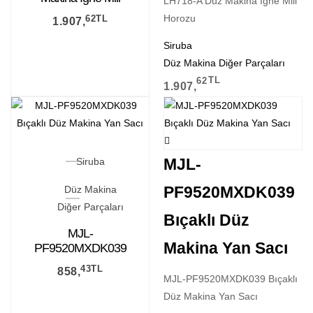
LH718-A Düz Makina İğne Mili
Horozu
Horozu
62
TL
1.907,
Siruba
Düz Makina Diğer Parçaları
62
TL
1.907,
MJL-
Siruba
PF9520MXDK039
Düz Makina
Diğer Parçaları
Bıçaklı Düz
MJL-
Makina Yan Sacı
PF9520MXDK039
Bıçaklı Düz Makina
43
TL
858,
Yan Sacı
MJL-PF9520MXDK039 Bıçaklı
Düz Makina Yan Sacı