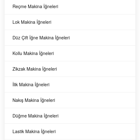
OS1550 Siruba
Siruba
Reçme Makina İğneleri
Düz Makina
Düz Makina
Lok Makina İğneleri
Diğer Parçaları
Volant Yağ
OS1550 Siruba
Düz Çift İğne Makina İğneleri
Contası (Orj.)
Düz Makina Volant
Yağ Contası (Orj.)
Kollu Makina İğneleri
92
TL
135,
OS1550 Siruba Düz Makina
Volant Yağ Contası (Orj.)
Zikzak Makina İğneleri
Siruba
İlik Makina İğneleri
Düz Makina Diğer Parçaları
92
TL
135,
Nakış Makina İğneleri
Düğme Makina İğneleri
BYL-991007005
Siruba
Lastik Makina İğneleri