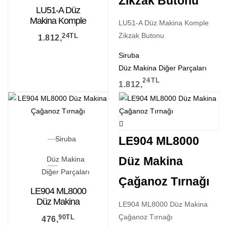
Zikzak Butonu
LU51-A Düz
Makina Komple
LU51-A Düz Makina Komple
Zikzak Butonu
Zikzak Butonu
24
TL
1.812,
Siruba
Düz Makina Diğer Parçaları
24
TL
1.812,
LE904 ML8000
Siruba
Düz Makina
Düz Makina
Diğer Parçaları
Çağanoz Tırnağı
LE904 ML8000
Düz Makina
LE904 ML8000 Düz Makina
Çağanoz Tırnağı
Çağanoz Tırnağı
90
TL
476,