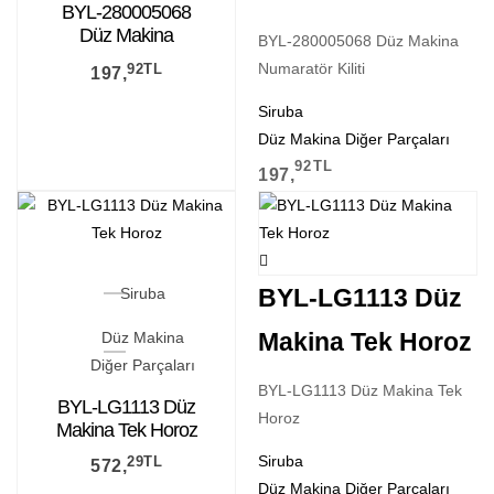
BYL-280005068
Düz Makina
BYL-280005068 Düz Makina
Numaratör Kiliti
Numaratör Kiliti
92
TL
197,
Siruba
Düz Makina Diğer Parçaları
92
TL
197,
BYL-LG1113 Düz
Siruba
Makina Tek Horoz
Düz Makina
Diğer Parçaları
BYL-LG1113 Düz Makina Tek
BYL-LG1113 Düz
Horoz
Makina Tek Horoz
Siruba
29
TL
572,
Düz Makina Diğer Parçaları