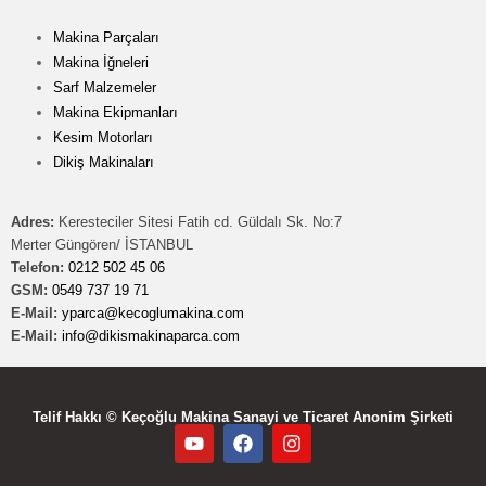
Makina Parçaları
Makina İğneleri
Sarf Malzemeler
Makina Ekipmanları
Kesim Motorları
Dikiş Makinaları
Adres:
Keresteciler Sitesi Fatih cd. Güldalı Sk. No:7
Merter Güngören/ İSTANBUL
Telefon:
0212 502 45 06
GSM:
0549 737 19 71
E-Mail:
yparca@kecoglumakina.com
E-Mail:
info@dikismakinaparca.com
Telif Hakkı © Keçoğlu Makina Sanayi ve Ticaret Anonim Şirketi