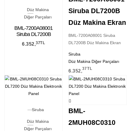
Siruba DL7200B
Düz Makina
Diğer Parçaları
Düz Makina Ekran
BML-7200A08001
Siruba DL7200B
BML-7200A08001 Siruba
Düz Makina Ekran
DL7200B Düz Makina Ekran
37
TL
6.352,
Siruba
Düz Makina Diğer Parçaları
37
TL
6.352,
BML-
Siruba
2MUH08C0310
Düz Makina
Diğer Parçaları