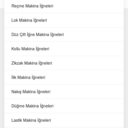
Reçme Makina İğneleri
Hakkımızda
Lok Makina İğneleri
İletişim
Favorilerim
Düz Çift İğne Makina İğneleri
Sipariş Takibi
Üye Girişi
Kollu Makina İğneleri
Üye Ol
Zikzak Makina İğneleri
Gizlilik Sözleşmesi
Mesafeli Satış Sözleşmesi
İlik Makina İğneleri
Kişisel Verilerin Korunması
Üyelik Koşulları
Nakış Makina İğneleri
Üyelik Sözleşmesi
Sıkça Sorulan Sorular
Düğme Makina İğneleri
Makina Parçaları
Lastik Makina İğneleri
Makina İğneleri