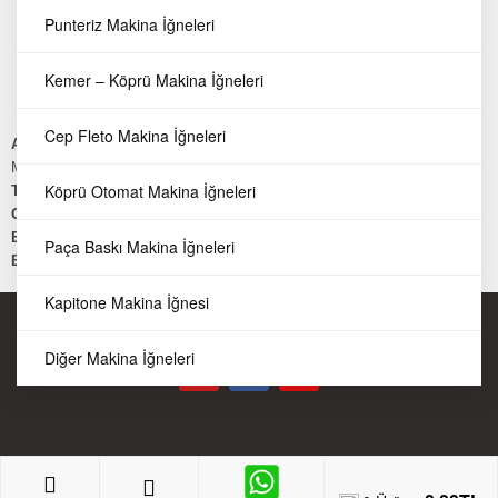
Sarf Malzemeler
Punteriz Makina İğneleri
Makina Ekipmanları
Kesim Motorları
Kemer – Köprü Makina İğneleri
Dikiş Makinaları
Cep Fleto Makina İğneleri
Adres:
Keresteciler Sitesi Fatih cd. Güldalı Sk. No:7
Merter Güngören/ İSTANBUL
Köprü Otomat Makina İğneleri
Telefon:
0212 502 45 06
GSM:
0549 737 19 71
E-Mail:
yparca@kecoglumakina.com
Paça Baskı Makina İğneleri
E-Mail:
info@dikismakinaparca.com
Kapitone Makina İğnesi
Telif Hakkı © Keçoğlu Makina Sanayi ve Ticaret Anonim Şirketi
Diğer Makina İğneleri