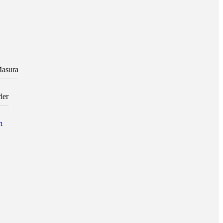
asura
ler
ı