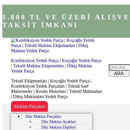
1.800 TL VE ÜZERİ ALIŞ
TAKSİT İMKANI
Konfeksiyon Yedek Parça | Keçoğlu Yedek Parça
| Tekstil Makina Ekipmanları | Dikiş Makina
Yedek Parça
ARA
Tekstil Ekipmanları | Keçoğlu Yedek Parça |
Konfeksiyon Yedek Parçaları | Tekstil Sarf
Malzemeler | Kesim Motorları | Tekstil Makinaları
| Dikiş Makinaları Yedek Parça
Makina Parçaları
Düz Makina Parçaları
Düz Makina Ayakları
Düz Makina Dişlileri