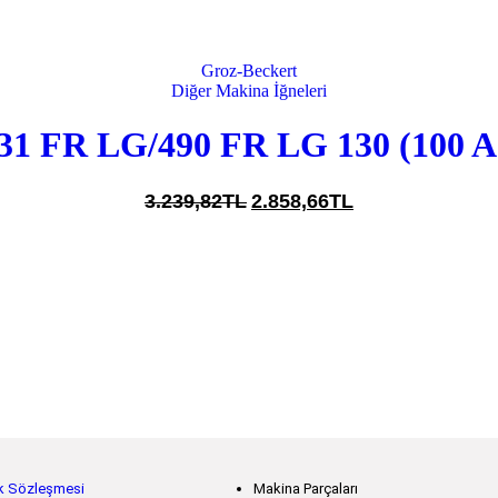
Groz-Beckert
Diğer Makina İğneleri
31 FR LG/490 FR LG 130 (100 A
3.239,
82
TL
2.858,
66
TL
lik Sözleşmesi
Makina Parçaları