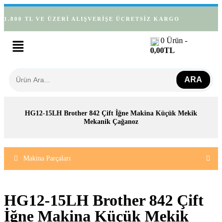
1.800 TL VE ÜZERİ ALIŞVERİŞE ÜCRETSİZ KARGO
0
Ürün -
0,00
TL
ARA
HG12-15LH Brother 842 Çift İğne Makina Küçük Mekik
Mekanik Çağanoz
Makina Parçaları
HG12-15LH Brother 842 Çift
İğne Makina Küçük Mekik