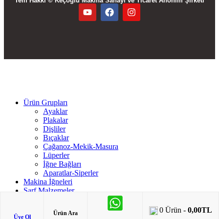
Telif Hakkı © Keçoğlu Makina Sanayi ve Ticaret Anonim Şirketi
Ürün Grupları
Ayaklar
Plakalar
Dişliler
Bıçaklar
Çağanoz-Mekik-Masura
Lüperler
İğne Bağları
Aparatlar-Siperler
Makina İğneleri
Sarf Malzemeler
Makina Ekipmanları
Kesim Motorları
0
Ürün -
0,00
TL
Ürün Ara
Dikiş Makinaları
Üye Ol