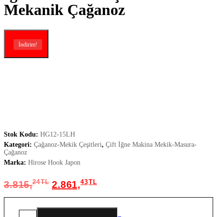
Mekanik Çağanoz
İndirim!
İndirim!
Stok Kodu:
HG12-15LH
Kategori:
Çağanoz-Mekik Çeşitleri
,
Çift İğne Makina Mekik-Masura-
Çağanoz
Marka:
Hirose Hook Japon
24
TL
43
TL
3.815,
2.861,