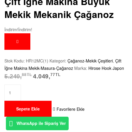
Çift İğne Makina Büyük
Mekik Mekanik Çağanoz
İndirim!
İndirim!
Stok Kodu:
HR12MC(1)
Kategori:
Çağanoz-Mekik Çeşitleri
,
Çift
İğne Makina Mekik-Masura-Çağanoz
Marka:
Hirose Hook Japon
88
TL
77
TL
5.240,
4.049,
Sepete Ekle
Favorilere Ekle
WhatsApp ile Sipariş Ver