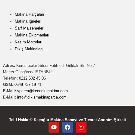
Makina Parçaları
Makina İğneleri
Sarf Malzemeler
Makina Ekipmanları
Kesim Motorları
Dikiş Makinaları
Adres:
Keresteciler Sitesi Fatih cd. Güldalı Sk. No:7
Merter Güngören/ İSTANBUL
Telefon:
0212 502 45 06
GSM:
0549 737 19 71
E-Mail:
yparca@kecoglumakina.com
E-Mail:
info@dikismakinaparca.com
Telif Hakkı © Keçoğlu Makina Sanayi ve Ticaret Anonim Şirketi