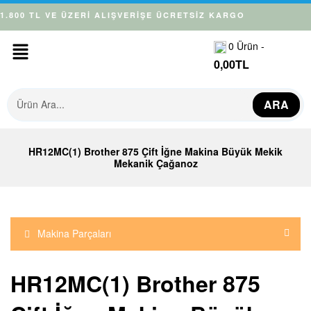
1.800 TL VE ÜZERİ ALIŞVERİŞE ÜCRETSİZ KARGO
0
Ürün -
0,00
TL
ARA
HR12MC(1) Brother 875 Çift İğne Makina Büyük Mekik
Mekanik Çağanoz
Makina Parçaları
HR12MC(1) Brother 875