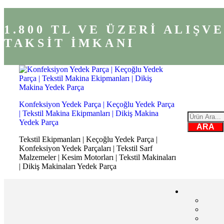
1.800 TL VE ÜZERİ ALIŞ
TAKSİT İMKANI
Konfeksiyon Yedek Parça | Keçoğlu Yedek Parça
| Tekstil Makina Ekipmanları | Dikiş Makina
Yedek Parça
ARA
Tekstil Ekipmanları | Keçoğlu Yedek Parça |
Konfeksiyon Yedek Parçaları | Tekstil Sarf
Malzemeler | Kesim Motorları | Tekstil Makinaları
| Dikiş Makinaları Yedek Parça