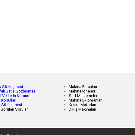
lik Sözleşmesi
Makina Parçaları
eli Satış Sözleşmesi
Makina İğneleri
l Verilerin Korunması
Sarf Malzemeler
 Koşulları
Makina Ekipmanları
k Sözleşmesi
Kesim Motorları
 Sorulan Sorular
Dikiş Makinaları