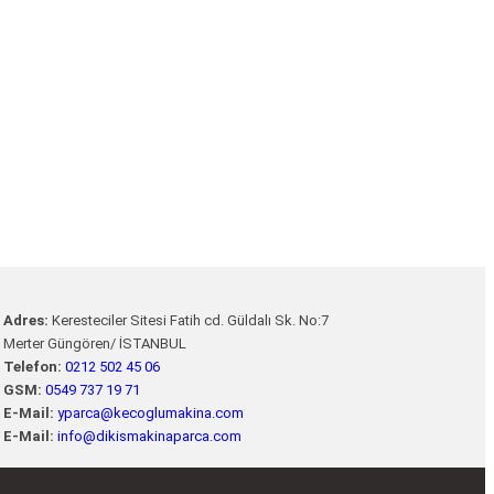
Adres:
Keresteciler Sitesi Fatih cd. Güldalı Sk. No:7
Merter Güngören/ İSTANBUL
Telefon:
0212 502 45 06
GSM:
0549 737 19 71
E-Mail:
yparca@kecoglumakina.com
E-Mail:
info@dikismakinaparca.com