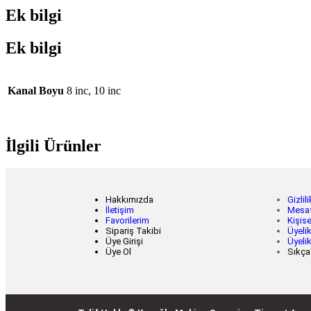
Ek bilgi
Ek bilgi
Kanal Boyu
8 inc, 10 inc
İlgili Ürünler
Hakkımızda
Gizli
İletişim
Mesaf
Favorilerim
Kişise
Sipariş Takibi
Üyelik
Üye Girişi
Üyeli
Üye Ol
Sıkça