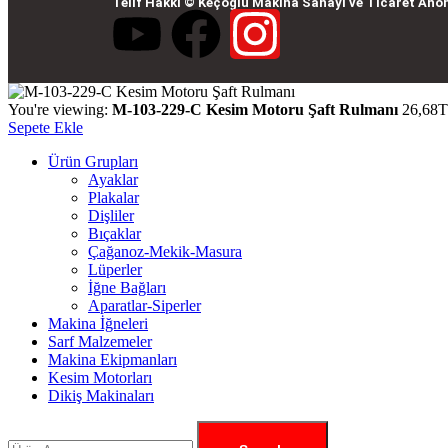
Telif Hakkı © Keçoğlu Makina Sanayi ve Ticaret Anon
You're viewing:
M-103-229-C Kesim Motoru Şaft Rulmanı
26,
68
T
Sepete Ekle
Ürün Grupları
Ayaklar
Plakalar
Dişliler
Bıçaklar
Çağanoz-Mekik-Masura
Lüperler
İğne Bağları
Aparatlar-Siperler
Makina İğneleri
Sarf Malzemeler
Makina Ekipmanları
Kesim Motorları
Dikiş Makinaları