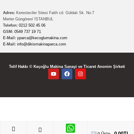
Adres:
Keresteciler Sitesi Fatih cd. Güldalı Sk. No:7
Merter Güngören/ İSTANBUL
Telefon:
0212 502 45 06
GSM:
0549 737 19 71
E-Mail:
yparca@kecoglumakina.com
E-Mail:
info@dikismakinaparca.com
Telif Hakkı © Keçoğlu Makina Sanayi ve Ticaret Anonim Şirketi
0,00
TL
0
Ürün -