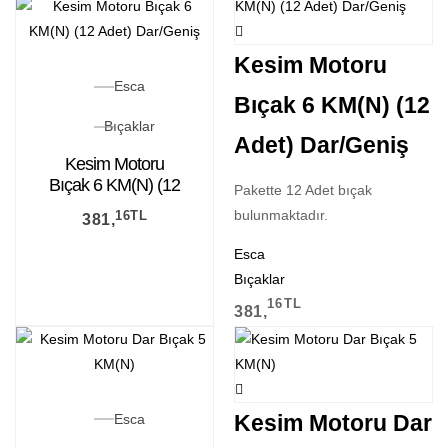
Kesim Motoru
Esca
Bıçak 6 KM(N) (12
Bıçaklar
Adet) Dar/Geniş
Kesim Motoru
Bıçak 6 KM(N) (12
Pakette 12 Adet bıçak
Adet) Dar/Geniş
bulunmaktadır.
16
TL
381,
Esca
Bıçaklar
16
TL
381,
Kesim Motoru Dar
Esca