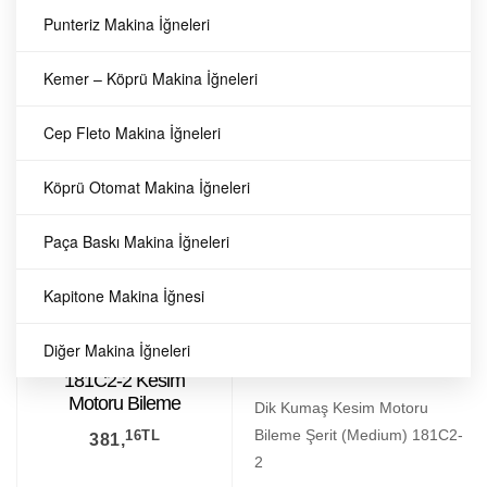
KM Yuvarlak Kesim Motor 8
Punteriz Makina İğneleri
Köşe Bıçak / RS-100
Kemer – Köprü Makina İğneleri
Km JAPON
Bıçaklar
Cep Fleto Makina İğneleri
60
TL
3.001,
Köprü Otomat Makina İğneleri
Paça Baskı Makina İğneleri
181C2-2 Kesim
Esca
Kapitone Makina İğnesi
Motoru Bileme
Kesim Bıçak ve
Ekipmanlari
Diğer Makina İğneleri
Şerit (Medium)
181C2-2 Kesim
Motoru Bileme
Dik Kumaş Kesim Motoru
Şerit (Medium)
Bileme Şerit (Medium) 181C2-
16
TL
381,
2