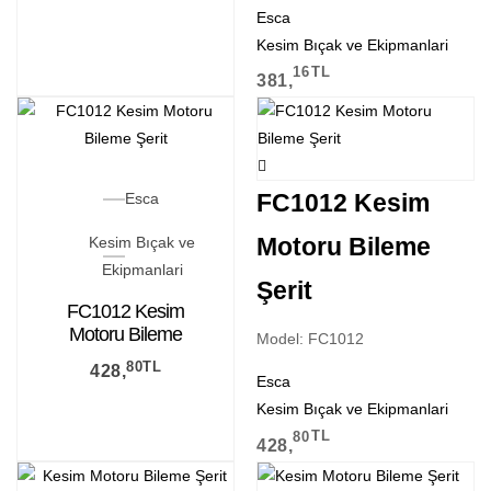
Esca
Kesim Bıçak ve Ekipmanlari
16
TL
381,
FC1012 Kesim
Esca
Motoru Bileme
Kesim Bıçak ve
Ekipmanlari
Şerit
FC1012 Kesim
Motoru Bileme
Model: FC1012
Şerit
80
TL
428,
Esca
Kesim Bıçak ve Ekipmanlari
80
TL
428,