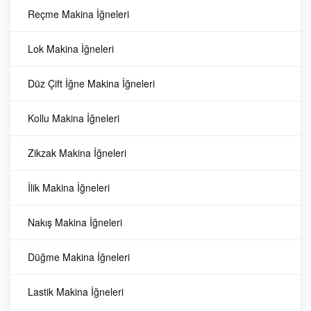
Km JAPON
Reçme Makina İğneleri
Bıçağı
Bıçaklar
Lok Makina İğneleri
Kesim Motoru Bıçak (12 Adet)
Kesim Motoru
Bıçağı
Km JAPON
Düz Çift İğne Makina İğneleri
Bıçaklar
11
TL
3.335,
11
TL
Kollu Makina İğneleri
3.335,
Zikzak Makina İğneleri
İlik Makina İğneleri
KM Yuvarlak
Km JAPON
Nakış Makina İğneleri
Kesim Motor
Bıçaklar
Düğme Makina İğneleri
KM Yuvarlak
Bıçağı 8 Köşe /
Kesim Motor
Bıçağı 8 Köşe /
RS-100
Lastik Makina İğneleri
60
TL
3.001,
RS-100