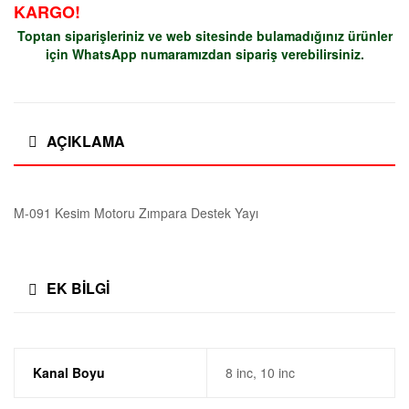
e
KARGO!
Yayı
Toptan siparişleriniz ve web sitesinde bulamadığınız ürünler
d
adet
için
WhatsApp
numaramızdan sipariş verebilirsiniz.
e
k
AÇIKLAMA
P
M-091 Kesim Motoru Zımpara Destek Yayı
a
r
EK BILGI
ç
a
Kanal Boyu
8 inc, 10 inc