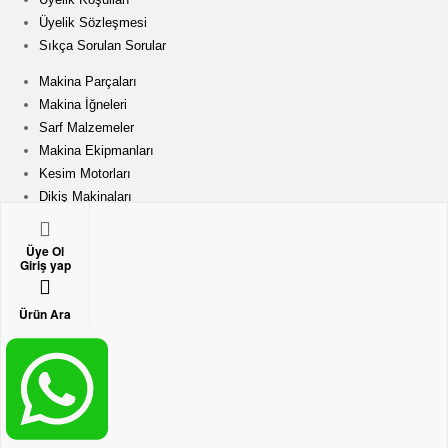
i
Üyelik Sözleşmesi
Sıkça Sorulan Sorular
k
Makina Parçaları
i
Makina İğneleri
Sarf Malzemeler
ş
Makina Ekipmanları
Kesim Motorları
Dikiş Makinaları
M
Adres:
Keresteciler Sitesi Fatih cd. Güldalı Sk. No:7
a
Üye Ol
Merter Güngören/ İSTANBUL
Giriş yap
Telefon:
0212 502 45 06
GSM:
0549 737 19 71
k
Ürün Ara
E-Mail:
yparca@kecoglumakina.com
E-Mail:
info@dikismakinaparca.com
i
Telif Hakkı © Keçoğlu Makina Sanayi ve Ticaret Anonim Şirketi
outube
Facebook
Instagram
n