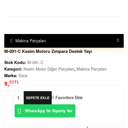
|
T
e
Makina Parçaları
k
M-091-C Kesim Motoru Zımpara Destek Yayı
s
Stok Kodu:
M-091-C
Kategori:
Kesim Motor Diğer Parçaları
,
Makina Parçaları
t
Marka:
Esca
53
TL
9,
i
Favorilere Ekle
SEPETE EKLE
l
M-
091-
WhatsApp ile Sipariş Ver
M
C
Kesim