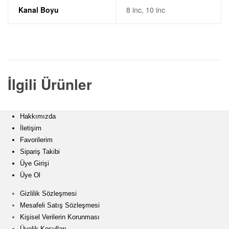
m
Kanal Boyu
8 inc, 10 inc
a
n
l
İlgili Ürünler
a
Hakkımızda
r
İletişim
Favorilerim
Sipariş Takibi
ı
Üye Girişi
Üye Ol
|
Gizlilik Sözleşmesi
D
Mesafeli Satış Sözleşmesi
Kişisel Verilerin Korunması
Üyelik Koşulları