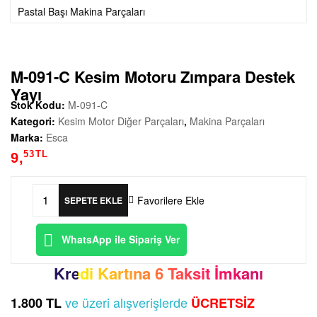
|
Pastal Başı Makina Parçaları
K
e
M-091-C Kesim Motoru Zımpara Destek
Yayı
ç
Stok Kodu:
M-091-C
Kategori:
Kesim Motor Diğer Parçaları
,
Makina Parçaları
o
Marka:
Esca
53
TL
9,
ğ
Favorilere Ekle
SEPETE EKLE
l
M-
091-
WhatsApp ile Sipariş Ver
u
C
Kesim
Kredi Kartına 6 Taksit İmkanı
Y
Motoru
Zımpara
ve üzeri alışverişlerde
1.800 TL
ÜCRETSİZ
Destek