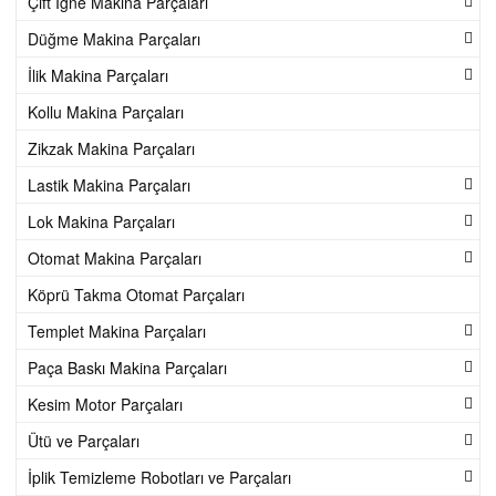
Çift İğne Makina Parçaları
Düğme Makina Parçaları
d
İlik Makina Parçaları
e
Kollu Makina Parçaları
Zikzak Makina Parçaları
k
Lastik Makina Parçaları
P
Lok Makina Parçaları
Otomat Makina Parçaları
a
Köprü Takma Otomat Parçaları
r
Templet Makina Parçaları
Paça Baskı Makina Parçaları
ç
Kesim Motor Parçaları
a
Ütü ve Parçaları
İplik Temizleme Robotları ve Parçaları