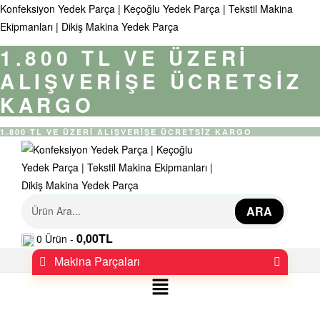
Konfeksiyon Yedek Parça | Keçoğlu Yedek Parça | Tekstil Makina
Ekipmanları | Dikiş Makina Yedek Parça
1.800 TL VE ÜZERİ
ALIŞVERİŞE ÜCRETSİZ
KARGO
1.800 TL VE ÜZERİ ALIŞVERİŞE ÜCRETSİZ KARGO
K
ARA
0,00
TL
0
Ürün -
o
Makina Parçaları
n
Menü
f