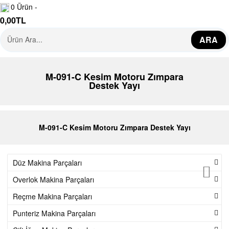
0
Ürün -
e
0,00
TL
ARA
k
s
M-091-C Kesim Motoru Zımpara
Destek Yayı
i
y
M-091-C Kesim Motoru Zımpara Destek Yayı
o
Düz Makina Parçaları
n
Overlok Makina Parçaları
Reçme Makina Parçaları
Y
Punteriz Makina Parçaları
e