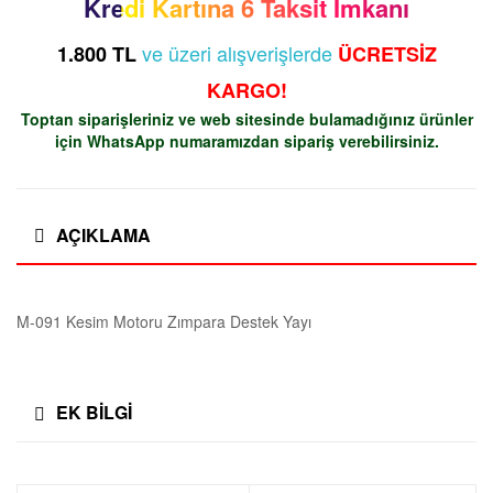
a
Kredi Kartına 6 Taksit İmkanı
Motoru
Zımpara
ve üzeri alışverişlerde
1.800 TL
ÜCRETSİZ
k
Destek
KARGO!
Yayı
i
adet
Toptan siparişleriniz ve web sitesinde bulamadığınız ürünler
için
WhatsApp
numaramızdan sipariş verebilirsiniz.
n
a
AÇIKLAMA
E
M-091 Kesim Motoru Zımpara Destek Yayı
k
i
EK BILGI
p