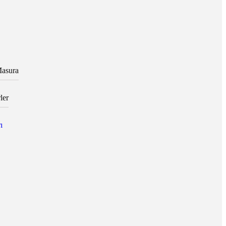
asura
ler
ı