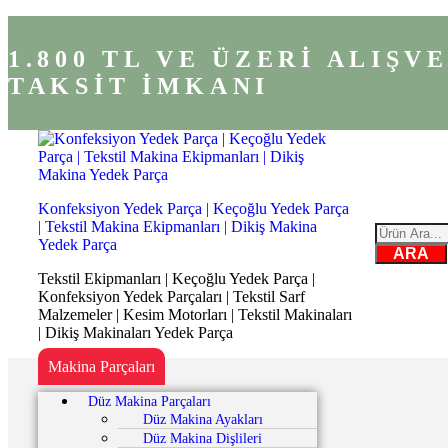
1.800 TL VE ÜZERİ ALIŞ
TAKSİT İMKANI
Konfeksiyon Yedek Parça | Keçoğlu Yedek Parça
| Tekstil Makina Ekipmanları | Dikiş Makina
Yedek Parça
ARA
Tekstil Ekipmanları | Keçoğlu Yedek Parça |
Konfeksiyon Yedek Parçaları | Tekstil Sarf
Malzemeler | Kesim Motorları | Tekstil Makinaları
| Dikiş Makinaları Yedek Parça
Makina Parçaları
Düz Makina Parçaları
Düz Makina Ayakları
Düz Makina Dişlileri