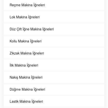
Rasch İnce
Esca
Reçme Makina İğneleri
Makina Yağı 16
Makina Yağları
Lok Makina İğneleri
ve Ekipmanları
Litre
Rasch İnce Makina
Düz Çift İğne Makina İğneleri
Yağı 16 Litre
WhatsApp Üzerinden Fiyat
Sorunuz Yerli üretimdir. İnce
Kollu Makina İğneleri
makine yağıdır. Ekstra uzun
ömürlüdür. Aşınmayı önler.
Zikzak Makina İğneleri
Mükemmel yağlama sağlar.
Makinalar için yüksek koruyucu
İlik Makina İğneleri
yağ. Konfeksiyon dikiş
makineleri için özel olarak
Nakış Makina İğneleri
üretilmiştir. İç parçalardaki
sürtünmeyi en aza indirir,
Düğme Makina İğneleri
ısınmayı önler. Viskozitesi ve
akışkanlığı ile motorun düzgün
Lastik Makina İğneleri
çalışmasını sağlar. Üstün