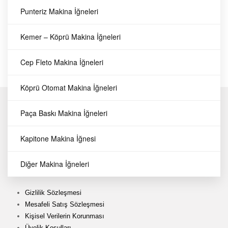
yağlama yeteneğiyle
Punteriz Makina İğneleri
makinenizin hareketli
parçalarını korur.
Kemer – Köprü Makina İğneleri
Esca
Cep Fleto Makina İğneleri
Makina Yağları ve Ekipmanları
Köprü Otomat Makina İğneleri
Hakkımızda
Paça Baskı Makina İğneleri
İletişim
Favorilerim
Kapitone Makina İğnesi
Sipariş Takibi
Üye Girişi
Diğer Makina İğneleri
Üye Ol
Gizlilik Sözleşmesi
Mesafeli Satış Sözleşmesi
Kişisel Verilerin Korunması
Üyelik Koşulları