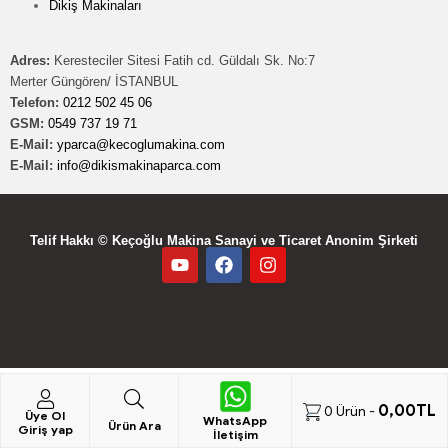
Dikiş Makinaları
Adres:
Keresteciler Sitesi Fatih cd. Güldalı Sk. No:7
Merter Güngören/ İSTANBUL
Telefon:
0212 502 45 06
GSM:
0549 737 19 71
E-Mail:
yparca@kecoglumakina.com
E-Mail:
info@dikismakinaparca.com
Telif Hakkı © Keçoğlu Makina Sanayi ve Ticaret Anonim Şirketi
0,00
TL
0
Ürün -
Üye Ol
WhatsApp
Ürün Ara
Giriş yap
İletişim