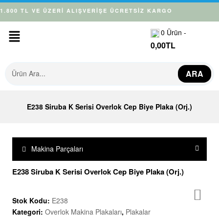
1.800 TL VE ÜZERİ ALIŞVERİŞE ÜCRETSİZ KARGO
0
Ürün -
0,00
TL
ARA
E238 Siruba K Serisi Overlok Cep Biye Plaka (Orj.)
Makina Parçaları
E238 Siruba K Serisi Overlok Cep Biye Plaka (Orj.)
Stok Kodu:
E238
Kategori:
Overlok Makina Plakaları
,
Plakalar