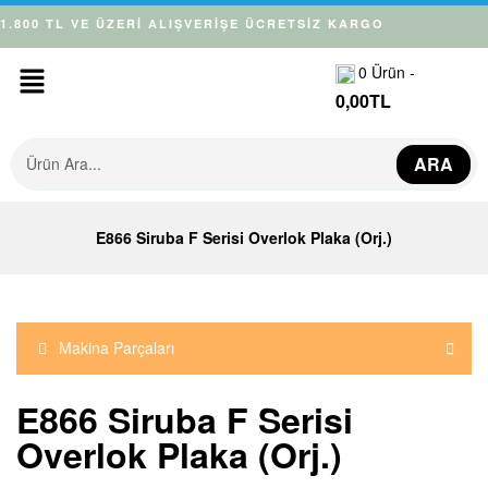
1.800 TL VE ÜZERİ ALIŞVERİŞE ÜCRETSİZ KARGO
0
Ürün -
0,00
TL
ARA
E866 Siruba F Serisi Overlok Plaka (Orj.)
Makina Parçaları
E866 Siruba F Serisi
Overlok Plaka (Orj.)