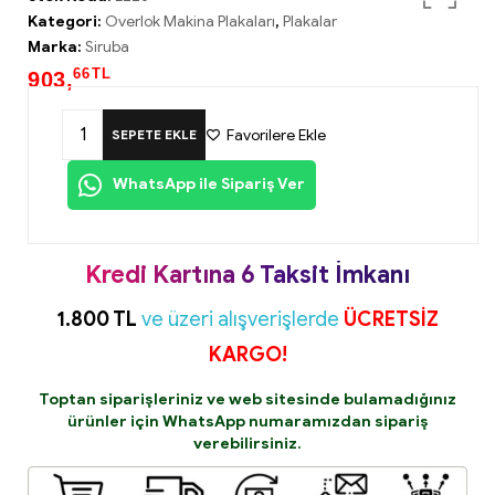
Kategori:
Overlok Makina Plakaları
,
Plakalar
Marka:
Siruba
66
TL
903,
Favorilere Ekle
SEPETE EKLE
WhatsApp ile Sipariş Ver
Kredi Kartına 6 Taksit İmkanı
1.800 TL
ve üzeri alışverişlerde
ÜCRETSİZ
KARGO!
Toptan siparişleriniz ve web sitesinde bulamadığınız
ürünler için
WhatsApp
numaramızdan sipariş
verebilirsiniz.