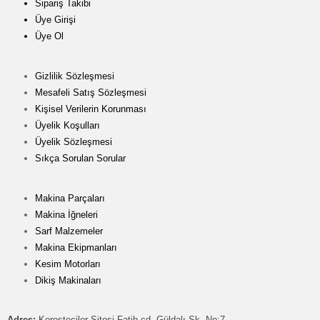
Sipariş Takibi
Üye Girişi
Üye Ol
Gizlilik Sözleşmesi
Mesafeli Satış Sözleşmesi
Kişisel Verilerin Korunması
Üyelik Koşulları
Üyelik Sözleşmesi
Sıkça Sorulan Sorular
Makina Parçaları
Makina İğneleri
Sarf Malzemeler
Makina Ekipmanları
Kesim Motorları
Dikiş Makinaları
Adres:
Keresteciler Sitesi Fatih cd. Güldalı Sk. No:7