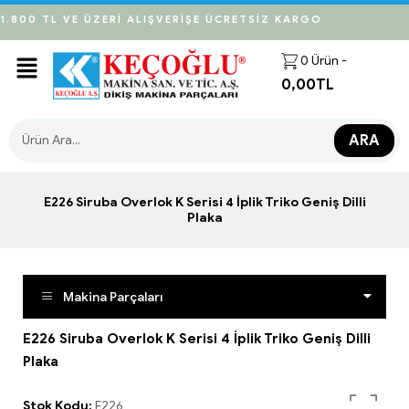
1.800 TL VE ÜZERİ ALIŞVERİŞE ÜCRETSİZ KARGO
0
Ürün -
0,00
TL
ARA
E226 Siruba Overlok K Serisi 4 İplik Triko Geniş Dilli
Plaka
Makina Parçaları
E226 Siruba Overlok K Serisi 4 İplik Triko Geniş Dilli
Plaka
Stok Kodu:
E226