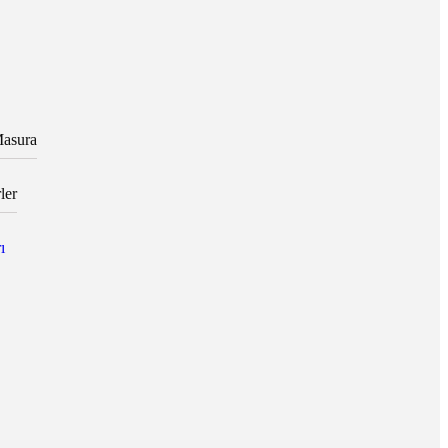
asura
ler
ı