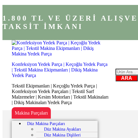
1.800 TL VE ÜZERİ ALIŞ
TAKSİT İMKANI
Konfeksiyon Yedek Parça | Keçoğlu Yedek Parça
| Tekstil Makina Ekipmanları | Dikiş Makina
Yedek Parça
ARA
Tekstil Ekipmanları | Keçoğlu Yedek Parça |
Konfeksiyon Yedek Parçaları | Tekstil Sarf
Malzemeler | Kesim Motorları | Tekstil Makinaları
| Dikiş Makinaları Yedek Parça
Makina Parçaları
Düz Makina Parçaları
Düz Makina Ayakları
Düz Makina Dişlileri