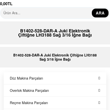
0,00
TL
e
ARA
k
B1402-528-DAR-A Juki Elektronik
s
Çiftiğne LH3188 Sağ 3/16 İğne Bağı
i
B1402-528-DAR-A Juki Elektronik Çiftiğne LH3188
y
Sağ 3/16 İğne Bağı
o
Düz Makina Parçaları
n
Overlok Makina Parçaları
Y
Reçme Makina Parçaları
e