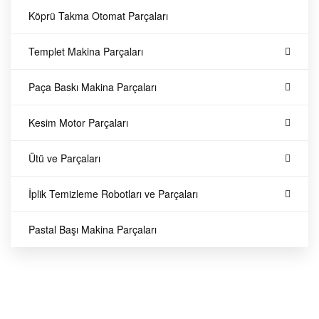
|
Köprü Takma Otomat Parçaları
K
Templet Makina Parçaları
e
Paça Baskı Makina Parçaları
ç
Kesim Motor Parçaları
o
Ütü ve Parçaları
ğ
İplik Temizleme Robotları ve Parçaları
l
Pastal Başı Makina Parçaları
u
Y