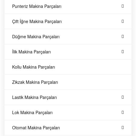
Punteriz Makina Parçaları
d
Çift İğne Makina Parçaları
e
Düğme Makina Parçaları
k
İlik Makina Parçaları
P
Kollu Makina Parçaları
a
Zikzak Makina Parçaları
r
Lastik Makina Parçaları
ç
Lok Makina Parçaları
a
Otomat Makina Parçaları