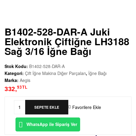
e
d
B1402-528-DAR-A Juki
e
Elektronik Çiftiğne LH3188
k
Sağ 3/16 İğne Bağı
P
Stok Kodu:
B1402-528-DAR-A
Kategori:
Çift İğne Makina Diğer Parçaları
,
İğne Bağı
a
Marka:
Aegis
93
TL
332,
r
ç
Favorilere Ekle
SEPETE EKLE
B1402-
528-
a
WhatsApp ile Sipariş Ver
DAR-
A