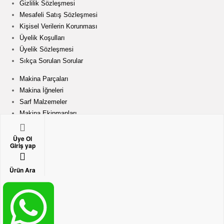
a
Gizlilik Sözleşmesi
Mesafeli Satış Sözleşmesi
Y
Kişisel Verilerin Korunması
Üyelik Koşulları
Üyelik Sözleşmesi
e
Sıkça Sorulan Sorular
d
Makina Parçaları
Makina İğneleri
e
Sarf Malzemeler
Makina Ekipmanları
Kesim Motorları
k
Dikiş Makinaları
Üye Ol
Giriş yap
P
Adres:
Keresteciler Sitesi Fatih cd. Güldalı Sk. No:7
Merter Güngören/ İSTANBUL
Ürün Ara
Telefon:
0212 502 45 06
a
GSM:
0549 737 19 71
E-Mail:
yparca@kecoglumakina.com
r
E-Mail:
info@dikismakinaparca.com
Telif Hakkı © Keçoğlu Makina Sanayi ve Ticaret Anonim Şirketi