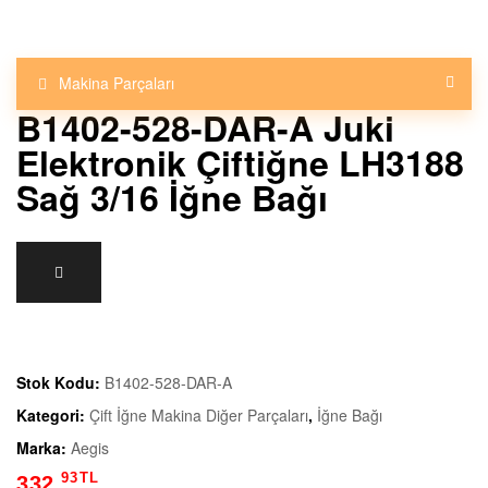
a
k
Makina Parçaları
i
B1402-528-DAR-A Juki
Elektronik Çiftiğne LH3188
n
Sağ 3/16 İğne Bağı
a
E
k
i
Stok Kodu:
B1402-528-DAR-A
Kategori:
Çift İğne Makina Diğer Parçaları
,
İğne Bağı
p
Marka:
Aegis
93
TL
332,