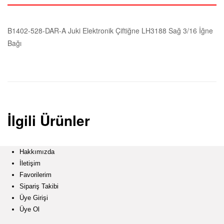
i
k
B1402-528-DAR-A Juki Elektronik Çiftiğne LH3188 Sağ 3/16 İğne
Bağı
i
ş
M
İlgili Ürünler
a
k
Hakkımızda
İletişim
i
Favorilerim
Sipariş Takibi
Üye Girişi
n
Üye Ol