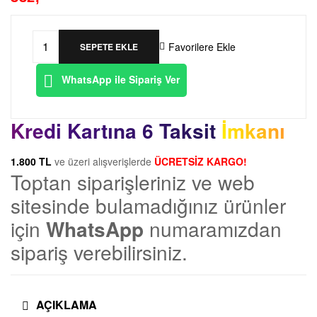
m
a
Favorilere Ekle
SEPETE EKLE
B1402-
n
528-
WhatsApp ile Sipariş Ver
DAR-
l
A
Kredi Kartına 6 Taksit İmkanı
Juki
a
Elektronik
Çiftiğne
1.800 TL
ve üzeri alışverişlerde
ÜCRETSİZ KARGO!
Toptan siparişleriniz ve web
r
LH3188
Sağ
sitesinde bulamadığınız ürünler
ı
3/16
için
WhatsApp
numaramızdan
İğne
sipariş verebilirsiniz.
|
Bağı
adet
D
AÇIKLAMA