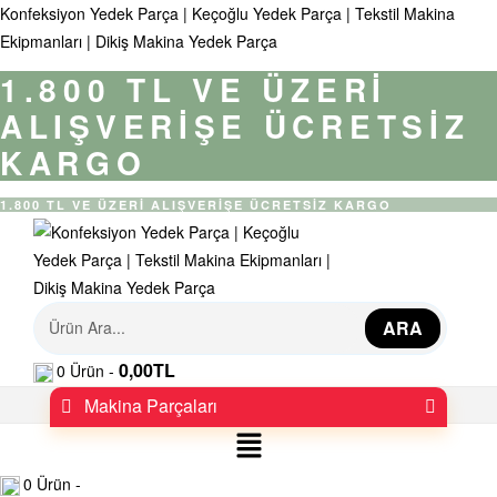
Konfeksiyon Yedek Parça | Keçoğlu Yedek Parça | Tekstil Makina
Ekipmanları | Dikiş Makina Yedek Parça
1.800 TL VE ÜZERİ
ALIŞVERİŞE ÜCRETSİZ
KARGO
1.800 TL VE ÜZERİ ALIŞVERİŞE ÜCRETSİZ KARGO
K
ARA
0,00
TL
0
Ürün -
o
Makina Parçaları
n
Menü
f
0
Ürün -