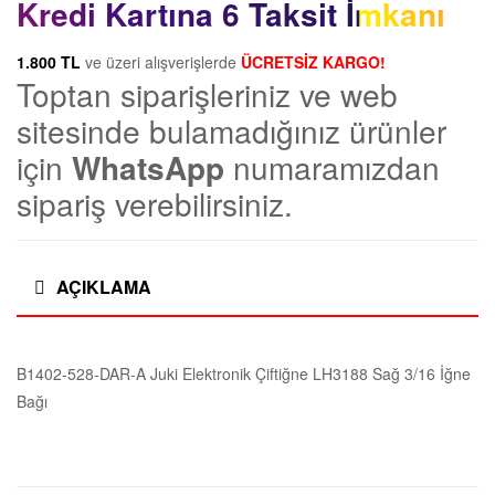
|
Kredi Kartına 6 Taksit İmkanı
Juki
Elektronik
T
1.800 TL
ve üzeri alışverişlerde
ÜCRETSİZ KARGO!
Çiftiğne
Toptan siparişleriniz ve web
LH3188
e
sitesinde bulamadığınız ürünler
Sağ
3/16
için
WhatsApp
numaramızdan
k
İğne
sipariş verebilirsiniz.
Bağı
s
adet
t
AÇIKLAMA
i
B1402-528-DAR-A Juki Elektronik Çiftiğne LH3188 Sağ 3/16 İğne
l
Bağı
M