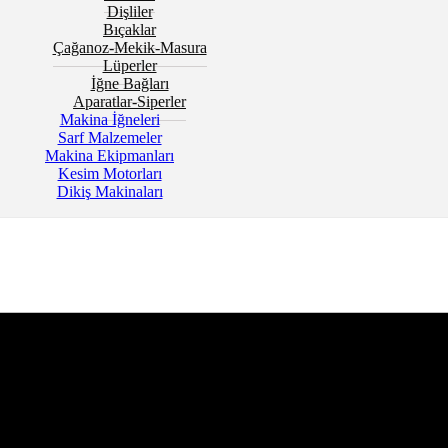
Dişliler
Bıçaklar
Çağanoz-Mekik-Masura
Lüperler
İğne Bağları
Aparatlar-Siperler
Makina İğneleri
Sarf Malzemeler
Makina Ekipmanları
Kesim Motorları
Dikiş Makinaları