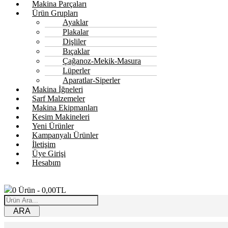
Makina Parçaları
Ürün Grupları
Ayaklar
Plakalar
Dişliler
Bıçaklar
Çağanoz-Mekik-Masura
Lüperler
Aparatlar-Siperler
Makina İğneleri
Sarf Malzemeler
Makina Ekipmanları
Kesim Makineleri
Yeni Ürünler
Kampanyalı Ürünler
İletişim
Üye Girişi
Hesabım
0
Ürün -
0,00
TL
ARA