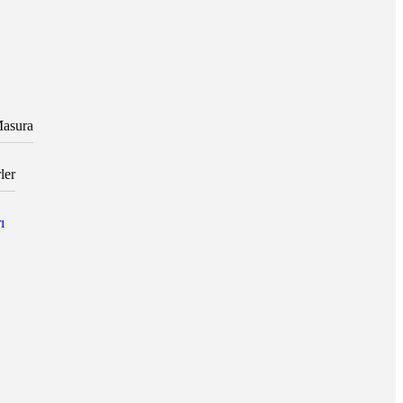
asura
ler
ı