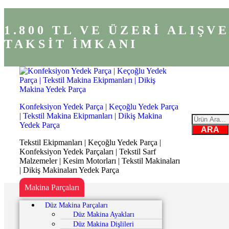
1.800 TL VE ÜZERİ ALIŞ
TAKSİT İMKANI
Konfeksiyon Yedek Parça | Keçoğlu Yedek Parça
| Tekstil Makina Ekipmanları | Dikiş Makina
Yedek Parça
ARA
Tekstil Ekipmanları | Keçoğlu Yedek Parça |
Konfeksiyon Yedek Parçaları | Tekstil Sarf
Malzemeler | Kesim Motorları | Tekstil Makinaları
| Dikiş Makinaları Yedek Parça
Makina Parçaları
Düz Makina Parçaları
Düz Makina Ayakları
Düz Makina Dişlileri