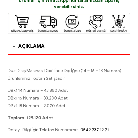
ürünler için
WhatsApp
numaramızdan sipariş
verebilirsiniz.
AÇIKLAMA
Düz Dikiş Makinası Dbx1 İnce Dip İğne (14 – 16 – 18 Numara)
Ürünlerimiz Toptan Satıştadır
DBx1 14 Numara – 43.850 Adet
DBx1 16 Numara – 83.200 Adet
DBx1 18 Numara – 2.070 Adet
Toplam: 129.120 Adet
Detaylı Bilgi İçin Telefon Numaramız:
0549 737 19 71