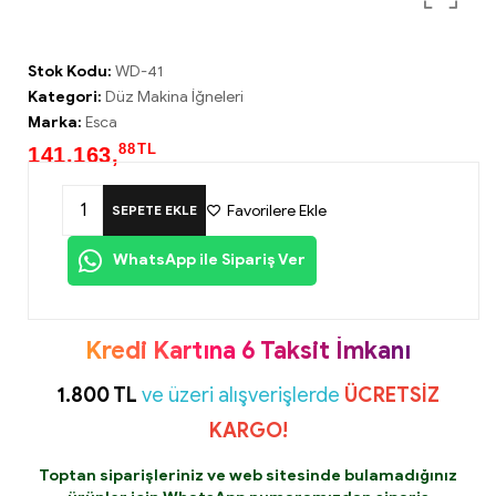
Stok Kodu:
WD-41
Kategori:
Düz Makina İğneleri
Marka:
Esca
88
TL
141.163,
Favorilere Ekle
SEPETE EKLE
WhatsApp ile Sipariş Ver
Kredi Kartına 6 Taksit İmkanı
1.800 TL
ve üzeri alışverişlerde
ÜCRETSİZ
KARGO!
Toptan siparişleriniz ve web sitesinde bulamadığınız