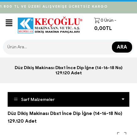
1.800 TL VE ÜZERİ ALIŞVERİŞE ÜCRETSİZ KARGO
0
Ürün -
0,00
TL
ARA
Düz Dikiş Makinası Dbx1 İnce Dip İğne (14-16-18 No)
129.120 Adet
Sarf Malzemeler
Düz Dikiş Makinası Dbx1 İnce Dip İğne (14-16-18 No)
129.120 Adet