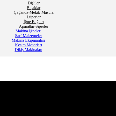
Dişliler
Bıçaklar
Çağanoz-Mekik-Masura
Lüperler
İğne Bağları
Aparatlar-Siperler
Makina İğneleri
Sarf Malzemeler
Makina Ekipmanları
Kesim Motorları
Dikiş Makinaları