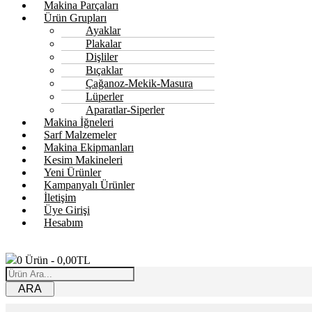
Makina Parçaları
Ürün Grupları
Ayaklar
Plakalar
Dişliler
Bıçaklar
Çağanoz-Mekik-Masura
Lüperler
Aparatlar-Siperler
Makina İğneleri
Sarf Malzemeler
Makina Ekipmanları
Kesim Makineleri
Yeni Ürünler
Kampanyalı Ürünler
İletişim
Üye Girişi
Hesabım
0
Ürün -
0,00
TL
ARA