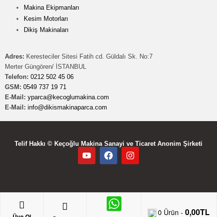
Makina Ekipmanları
Kesim Motorları
Dikiş Makinaları
Adres:
Keresteciler Sitesi Fatih cd. Güldalı Sk. No:7
Merter Güngören/ İSTANBUL
Telefon:
0212 502 45 06
GSM:
0549 737 19 71
E-Mail:
yparca@kecoglumakina.com
E-Mail:
info@dikismakinaparca.com
Telif Hakkı © Keçoğlu Makina Sanayi ve Ticaret Anonim Şirketi
0,00
TL
0
Ürün -
Üye Ol