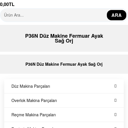
0,00
TL
e
ARA
k
P36N Düz Makine Fermuar Ayak
s
Sağ Orj
i
P36N Düz Makine Fermuar Ayak Sağ Orj
y
o
Düz Makina Parçaları
n
Overlok Makina Parçaları
Y
Reçme Makina Parçaları
e