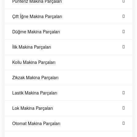
Punteriz Makina Parçaları
d
Çift İğne Makina Parçaları
e
Düğme Makina Parçaları
k
İlik Makina Parçaları
P
Kollu Makina Parçaları
a
Zikzak Makina Parçaları
r
Lastik Makina Parçaları
ç
Lok Makina Parçaları
a
Otomat Makina Parçaları