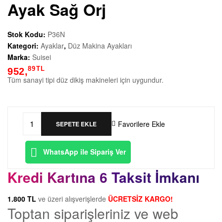
e
Ayak Sağ Orj
d
Stok Kodu:
P36N
Kategori:
Ayaklar
,
Düz Makina Ayakları
e
Marka:
Suisei
89
TL
k
952,
Tüm sanayi tipi düz dikiş makineleri için uygundur.
P
a
Favorilere Ekle
SEPETE EKLE
P36N
Düz
r
WhatsApp ile Sipariş Ver
Makine
Fermuar
ç
Kredi Kartına 6 Taksit İmkanı
Ayak
Sağ
a
1.800 TL
ve üzeri alışverişlerde
ÜCRETSİZ KARGO!
Orj
Toptan siparişleriniz ve web
adet