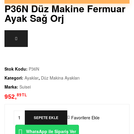
a
P36N Düz Makine Fermuar
Ayak Sağ Orj
k
i
n
a
Stok Kodu:
P36N
E
Kategori:
Ayaklar
,
Düz Makina Ayakları
Marka:
Suisei
k
89
TL
952,
i
Favorilere Ekle
SEPETE EKLE
p
P36N
Düz
WhatsApp ile Sipariş Ver