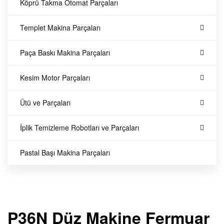
|
Köprü Takma Otomat Parçaları
K
Templet Makina Parçaları
e
Paça Baskı Makina Parçaları
ç
Kesim Motor Parçaları
o
Ütü ve Parçaları
ğ
İplik Temizleme Robotları ve Parçaları
l
Pastal Başı Makina Parçaları
u
Y
P36N Düz Makine Fermuar