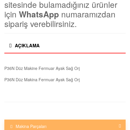
|
sitesinde bulamadığınız ürünler
için
WhatsApp
numaramızdan
T
sipariş verebilirsiniz.
e
k
AÇIKLAMA
s
P36N Düz Makine Fermuar Ayak Sağ Orj
t
P36N Düz Makina Fermuar Ayak Sağ Orj
i
l
M
Makina Parçaları