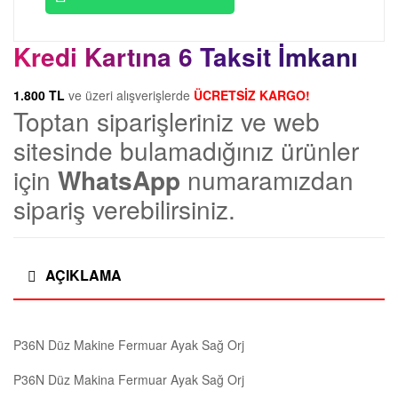
m
Makine
Fermuar
a
Kredi Kartına 6 Taksit İmkanı
Ayak
Sağ
n
Orj
1.800 TL
ve üzeri alışverişlerde
ÜCRETSİZ KARGO!
Toptan siparişleriniz ve web
adet
l
sitesinde bulamadığınız ürünler
için
WhatsApp
numaramızdan
a
sipariş verebilirsiniz.
r
ı
AÇIKLAMA
|
P36N Düz Makine Fermuar Ayak Sağ Orj
D
P36N Düz Makina Fermuar Ayak Sağ Orj