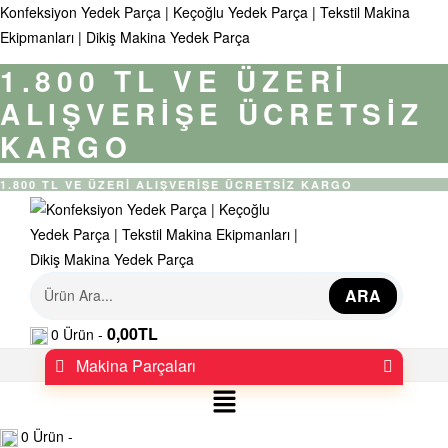
Konfeksiyon Yedek Parça | Keçoğlu Yedek Parça | Tekstil Makina
Ekipmanları | Dikiş Makina Yedek Parça
1.800 TL VE ÜZERİ
ALIŞVERİŞE ÜCRETSİZ
KARGO
1.800 TL VE ÜZERİ ALIŞVERİŞE ÜCRETSİZ KARGO
K
ARA
0,00
TL
0
Ürün -
o
Makina Parçaları
n
Menü
f
0
Ürün -