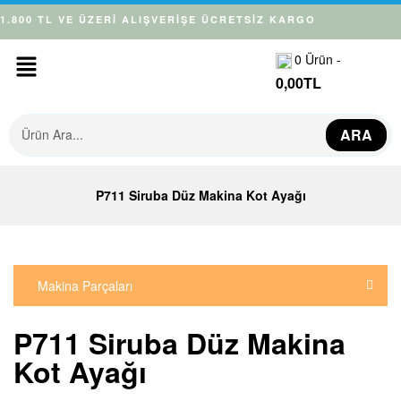
1.800 TL VE ÜZERİ ALIŞVERİŞE ÜCRETSİZ KARGO
0
Ürün -
0,00
TL
ARA
P711 Siruba Düz Makina Kot Ayağı
Makina Parçaları
P711 Siruba Düz Makina
Kot Ayağı