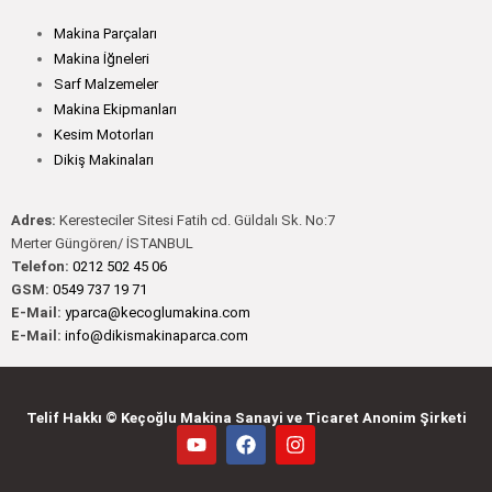
Makina Parçaları
Makina İğneleri
Sarf Malzemeler
Makina Ekipmanları
Kesim Motorları
Dikiş Makinaları
Adres:
Keresteciler Sitesi Fatih cd. Güldalı Sk. No:7
Merter Güngören/ İSTANBUL
Telefon:
0212 502 45 06
GSM:
0549 737 19 71
E-Mail:
yparca@kecoglumakina.com
E-Mail:
info@dikismakinaparca.com
Telif Hakkı © Keçoğlu Makina Sanayi ve Ticaret Anonim Şirketi