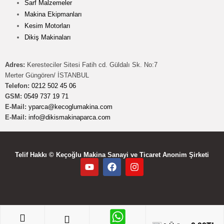
Sarf Malzemeler
Makina Ekipmanları
Kesim Motorları
Dikiş Makinaları
Adres:
Keresteciler Sitesi Fatih cd. Güldalı Sk. No:7
Merter Güngören/ İSTANBUL
Telefon:
0212 502 45 06
GSM:
0549 737 19 71
E-Mail:
yparca@kecoglumakina.com
E-Mail:
info@dikismakinaparca.com
Telif Hakkı © Keçoğlu Makina Sanayi ve Ticaret Anonim Şirketi