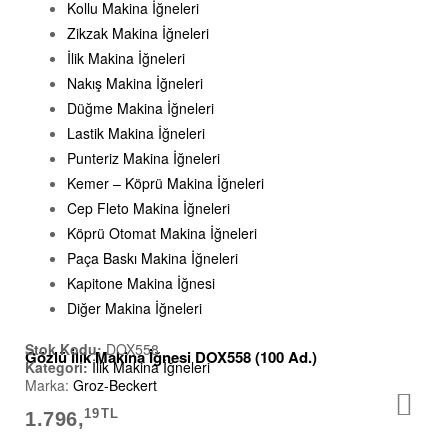
Kollu Makina İğneleri
Zikzak Makina İğneleri
İlik Makina İğneleri
Nakış Makina İğneleri
Düğme Makina İğneleri
Lastik Makina İğneleri
Punteriz Makina İğneleri
Kemer – Köprü Makina İğneleri
Cep Fleto Makina İğneleri
Köprü Otomat Makina İğneleri
Paça Baskı Makina İğneleri
Kapitone Makina İğnesi
Diğer Makina İğneleri
Stok Kodu:
DOX558
Gözlü İlik Makina İğnesi DOX558 (100 Ad.)
Kategori:
İlik Makina İğneleri
Marka:
Groz-Beckert
19
TL
1.796,