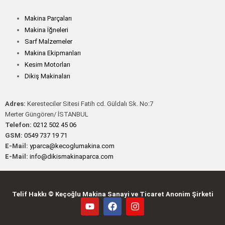
Makina Parçaları
Makina İğneleri
Sarf Malzemeler
Makina Ekipmanları
Kesim Motorları
Dikiş Makinaları
Adres:
Keresteciler Sitesi Fatih cd. Güldalı Sk. No:7
Merter Güngören/ İSTANBUL
Telefon:
0212 502 45 06
GSM:
0549 737 19 71
E-Mail:
yparca@kecoglumakina.com
E-Mail:
info@dikismakinaparca.com
Telif Hakkı © Keçoğlu Makina Sanayi ve Ticaret Anonim Şirketi