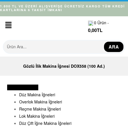
1.800 TL VE ÜZERİ ALIŞVERİŞE ÜCRETSİZ KARGO
TÜM KREDİ
KARTLARINA 6 TAKSİT İMKANI
0
Ürün -
0,00
TL
ARA
Gözlü İlik Makina İğnesi DOX558 (100 Ad.)
Makina İğneleri
Düz Makina İğneleri
Overlok Makina İğneleri
Reçme Makina İğneleri
Lok Makina İğneleri
Düz Çift İğne Makina İğneleri