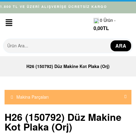
1.800 TL VE ÜZERİ ALIŞVERİŞE ÜCRETSİZ KARGO
0
Ürün -
0,00
TL
ARA
H26 (150792) Düz Makine Kot Plaka (Orj)
Makina Parçaları
H26 (150792) Düz Makine
Kot Plaka (Orj)