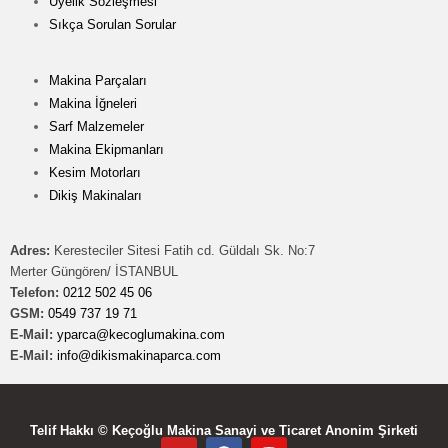
Üyelik Sözleşmesi
Sıkça Sorulan Sorular
Makina Parçaları
Makina İğneleri
Sarf Malzemeler
Makina Ekipmanları
Kesim Motorları
Dikiş Makinaları
Adres:
Keresteciler Sitesi Fatih cd. Güldalı Sk. No:7
Merter Güngören/ İSTANBUL
Telefon:
0212 502 45 06
GSM:
0549 737 19 71
E-Mail:
yparca@kecoglumakina.com
E-Mail:
info@dikismakinaparca.com
Telif Hakkı © Keçoğlu Makina Sanayi ve Ticaret Anonim Şirketi