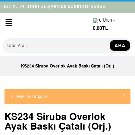
1.800 TL VE ÜZERİ ALIŞVERİŞE ÜCRETSİZ KARGO
0
Ürün -
0,00
TL
ARA
KS234 Siruba Overlok Ayak Baskı Çatalı (Orj.)
Makina Parçaları
KS234 Siruba Overlok
Ayak Baskı Çatalı (Orj.)