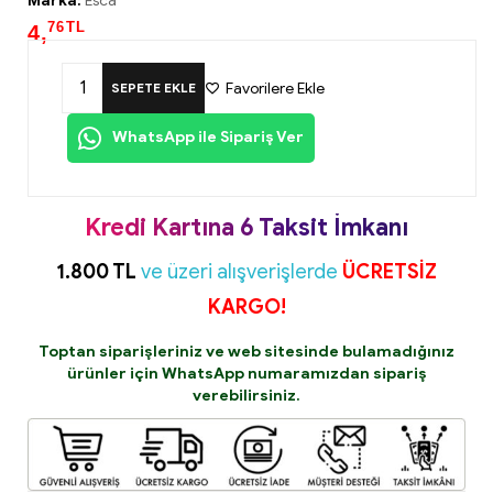
Marka:
Esca
76
TL
4,
Favorilere Ekle
SEPETE EKLE
WhatsApp ile Sipariş Ver
Kredi Kartına 6 Taksit İmkanı
1.800 TL
ve üzeri alışverişlerde
ÜCRETSİZ
KARGO!
Toptan siparişleriniz ve web sitesinde bulamadığınız
ürünler için
WhatsApp
numaramızdan sipariş
verebilirsiniz.