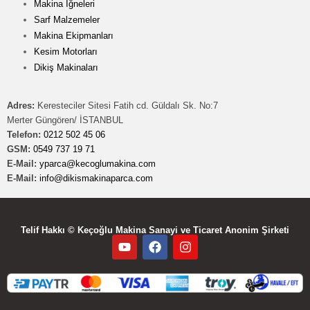
Makina İğneleri
Sarf Malzemeler
Makina Ekipmanları
Kesim Motorları
Dikiş Makinaları
Adres:
Keresteciler Sitesi Fatih cd. Güldalı Sk. No:7
Merter Güngören/ İSTANBUL
Telefon:
0212 502 45 06
GSM:
0549 737 19 71
E-Mail:
yparca@kecoglumakina.com
E-Mail:
info@dikismakinaparca.com
Telif Hakkı © Keçoğlu Makina Sanayi ve Ticaret Anonim Şirketi