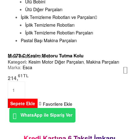
Ütü Bobini
Ütü Diğer Parçaları
İplik Temizleme Robotları ve Parçaları
İplik Temizleme Robotları
İplik Temizleme Robotları Parçaları
Pastal Başı Makina Parçaları
M-073-C Kesim Motoru Tutma Kolu
Stok Kodu:
M-073-C
Kategori:
Kesim Motor Diğer Parçaları
,
Makina Parçaları
Marka:
Esca
61
TL
214,
Sepete Ekle
Favorilere Ekle
WhatsApp ile Sipariş Ver
Kredi Kartına 6 Taksit İmkanı