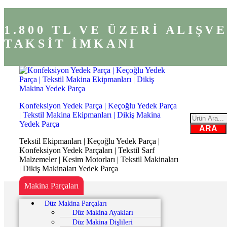
1.800 TL VE ÜZERİ ALIŞ
TAKSİT İMKANI
Konfeksiyon Yedek Parça | Keçoğlu Yedek Parça
| Tekstil Makina Ekipmanları | Dikiş Makina
Yedek Parça
ARA
Tekstil Ekipmanları | Keçoğlu Yedek Parça |
Konfeksiyon Yedek Parçaları | Tekstil Sarf
Malzemeler | Kesim Motorları | Tekstil Makinaları
| Dikiş Makinaları Yedek Parça
Makina Parçaları
Düz Makina Parçaları
Düz Makina Ayakları
Düz Makina Dişlileri