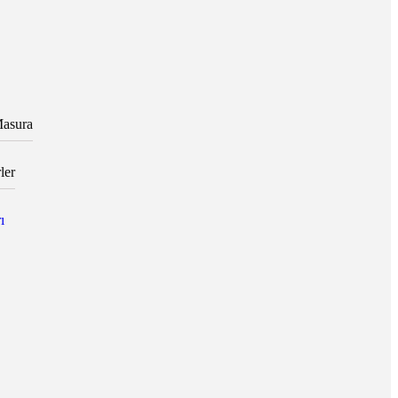
asura
ler
ı