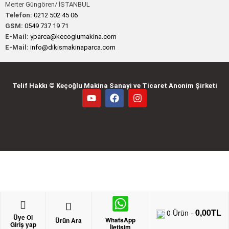
Merter Güngören/ İSTANBUL
Telefon:
0212 502 45 06
GSM:
0549 737 19 71
E-Mail:
yparca@kecoglumakina.com
E-Mail:
info@dikismakinaparca.com
Telif Hakkı © Keçoğlu Makina Sanayi ve Ticaret Anonim Şirketi
0,00
TL
0
Ürün -
Üye Ol
WhatsApp
Ürün Ara
Giriş yap
İletişim