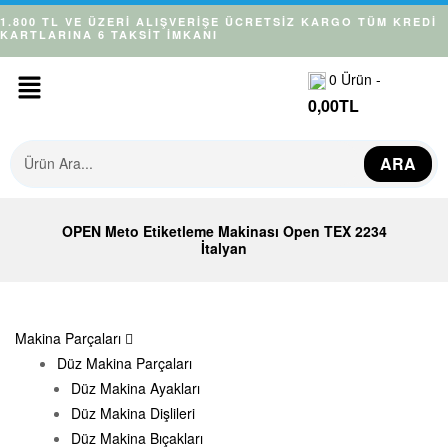
1.800 TL VE ÜZERİ ALIŞVERİŞE ÜCRETSİZ KARGO
TÜM KREDİ
KARTLARINA 6 TAKSİT İMKANI
0
Ürün -
0,00
TL
ARA
OPEN Meto Etiketleme Makinası Open TEX 2234
İtalyan
Makina Parçaları
Düz Makina Parçaları
Düz Makina Ayakları
Düz Makina Dişlileri
Düz Makina Bıçakları