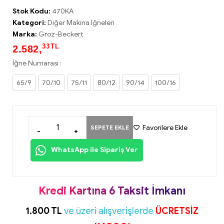
Stok Kodu:
470KA
Kategori:
Diğer Makina İğneleri
Marka:
Groz-Beckert
33
TL
2.582,
İğne Numarası :
65/9
70/10
75/11
80/12
90/14
100/16
Favorilere Ekle
SEPETE EKLE
-
+
WhatsApp ile Sipariş Ver
Kredi Kartına 6 Taksit İmkanı
1.800 TL
ve üzeri alışverişlerde
ÜCRETSİZ