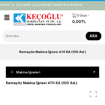
1.800 TL VE ÜZERİ ALIŞVERİŞE ÜCRETSİZ KARGO
0
Ürün -
0,00
TL
ARA
Remayöz Makina İğnesi 470 KA (100 Ad.)
Makina İğneleri
Remayöz Makina İğnesi 470 KA (100 Ad.)