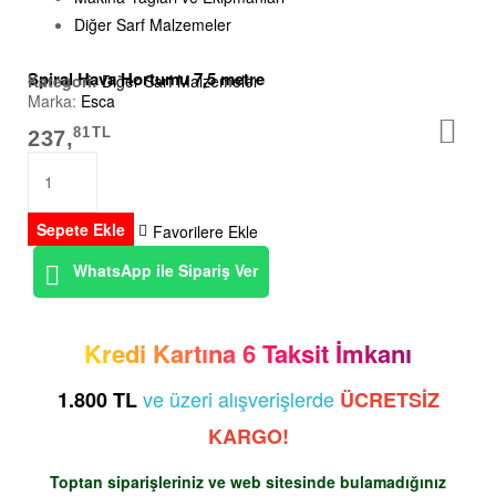
Diğer Sarf Malzemeler
Spiral Hava Hortumu 7,5 metre
Kategori:
Diğer Sarf Malzemeler
Marka:
Esca
81
TL
237,
Sepete Ekle
Favorilere Ekle
WhatsApp ile Sipariş Ver
Kredi Kartına 6 Taksit İmkanı
ve üzeri alışverişlerde
1.800 TL
ÜCRETSİZ
KARGO!
Toptan siparişleriniz ve web sitesinde bulamadığınız