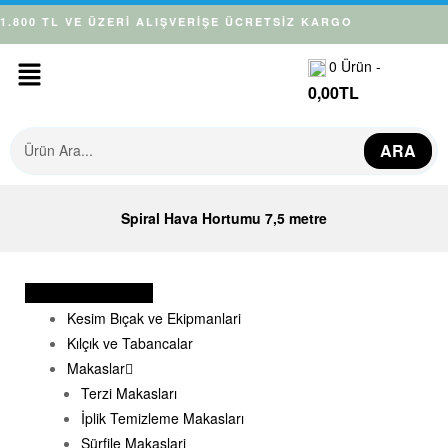
1.800 TL VE ÜZERİ ALIŞVERİŞE ÜCRETSİZ KARGO
0
Ürün -
0,00
TL
ARA
Spiral Hava Hortumu 7,5 metre
Sarf Malzemeler
Kesim Bıçak ve Ekipmanlari
Kılçık ve Tabancalar
Makaslar
Terzi Makasları
İplik Temizleme Makasları
Sürfile Makaslari