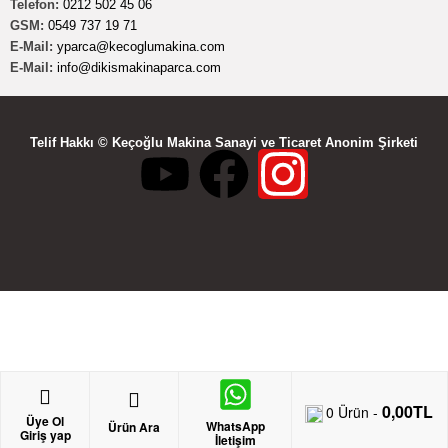
Telefon:
0212 502 45 06
GSM:
0549 737 19 71
E-Mail:
yparca@kecoglumakina.com
E-Mail:
info@dikismakinaparca.com
Telif Hakkı © Keçoğlu Makina Sanayi ve Ticaret Anonim Şirketi
0,00
TL
0
Ürün -
Üye Ol
WhatsApp
Ürün Ara
Giriş yap
İletişim