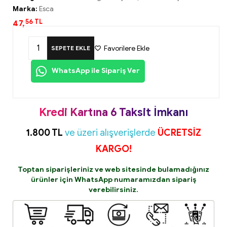
Marka:
Esca
56
TL
47,
Favorilere Ekle
SEPETE EKLE
WhatsApp ile Sipariş Ver
Kredi Kartına 6 Taksit İmkanı
1.800 TL
ve üzeri alışverişlerde
ÜCRETSİZ
KARGO!
Toptan siparişleriniz ve web sitesinde bulamadığınız
ürünler için
WhatsApp
numaramızdan sipariş
verebilirsiniz.