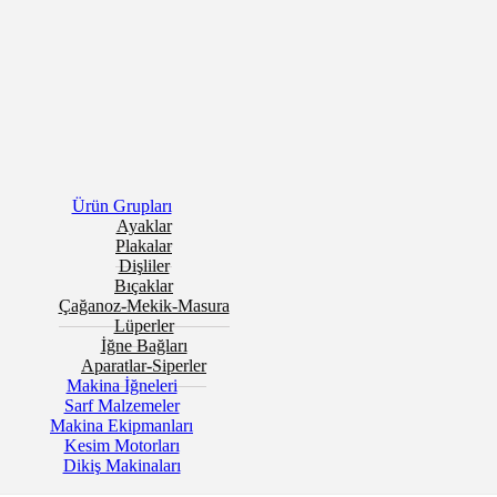
Ürün Grupları
Ayaklar
Plakalar
Dişliler
Bıçaklar
Çağanoz-Mekik-Masura
Lüperler
İğne Bağları
Aparatlar-Siperler
Makina İğneleri
Sarf Malzemeler
Makina Ekipmanları
Kesim Motorları
Dikiş Makinaları