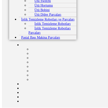
Ütü Switchi
Ütü Hortumu
Ütü Bobini
Ütü Diğer Parçaları
İplik Temizleme Robotları ve Parçaları
İplik Temizleme Robotları
İplik Temizleme Robotları
Parçaları
Pastal Başı Makina Parçaları