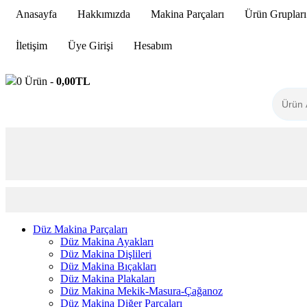
Anasayfa
Hakkımızda
Makina Parçaları
Ürün Grupları
İletişim
Üye Girişi
Hesabım
0
Ürün -
0,00
TL
Düz Makina Parçaları
Düz Makina Ayakları
Düz Makina Dişlileri
Düz Makina Bıçakları
Düz Makina Plakaları
Düz Makina Mekik-Masura-Çağanoz
Düz Makina Diğer Parçaları