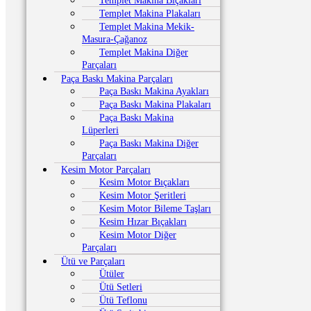
Templet Makina Bıçakları
Templet Makina Plakaları
Templet Makina Mekik-
Masura-Çağanoz
Templet Makina Diğer
Parçaları
Paça Baskı Makina Parçaları
Paça Baskı Makina Ayakları
Paça Baskı Makina Plakaları
Paça Baskı Makina
Lüperleri
Paça Baskı Makina Diğer
Parçaları
Kesim Motor Parçaları
Kesim Motor Bıçakları
Kesim Motor Şeritleri
Kesim Motor Bileme Taşları
Kesim Hızar Bıçakları
Kesim Motor Diğer
Parçaları
Ütü ve Parçaları
Ütüler
Ütü Setleri
Ütü Teflonu