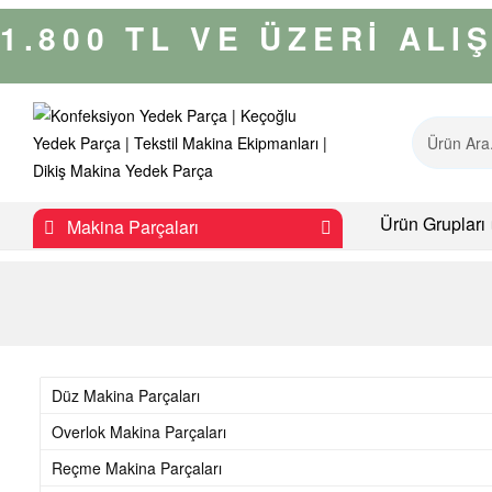
1.800 TL VE ÜZERİ AL
K
Ürün Grupları
Makina Parçaları
o
n
f
Düz Makina Parçaları
e
Overlok Makina Parçaları
Reçme Makina Parçaları
k