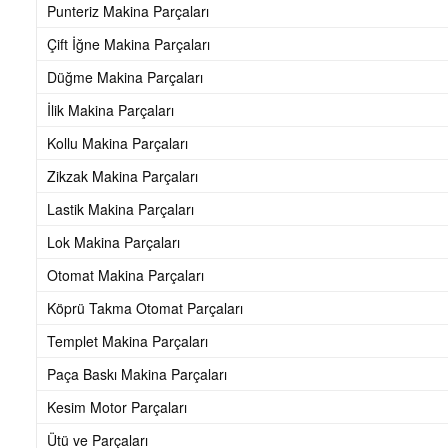
Punteriz Makina Parçaları
s
Çift İğne Makina Parçaları
Düğme Makina Parçaları
i
İlik Makina Parçaları
y
Kollu Makina Parçaları
Zikzak Makina Parçaları
o
Lastik Makina Parçaları
n
Lok Makina Parçaları
Otomat Makina Parçaları
Y
Köprü Takma Otomat Parçaları
e
Templet Makina Parçaları
Paça Baskı Makina Parçaları
d
Kesim Motor Parçaları
e
Ütü ve Parçaları