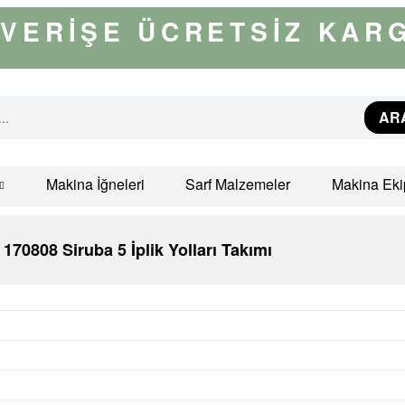
IŞVERİŞE ÜCRETSİZ KAR
AR
Makina İğneleri
Sarf Malzemeler
Makina Eki
170808 Siruba 5 İplik Yolları Takımı