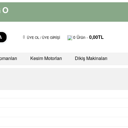
GO
A
0,00
TL
0
Ürün -
ÜYE OL / ÜYE GİRİŞİ
pmanları
Kesim Motorları
Dikiş Makinaları