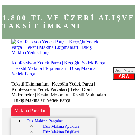
1.800 TL VE ÜZERİ ALIŞ
TAKSİT İMKANI
Konfeksiyon Yedek Parça | Keçoğlu Yedek Parça
| Tekstil Makina Ekipmanları | Dikiş Makina
Yedek Parça
ARA
Tekstil Ekipmanları | Keçoğlu Yedek Parça |
Konfeksiyon Yedek Parçaları | Tekstil Sarf
Malzemeler | Kesim Motorları | Tekstil Makinaları
| Dikiş Makinaları Yedek Parça
Makina Parçaları
Düz Makina Parçaları
Düz Makina Ayakları
Düz Makina Dişlileri