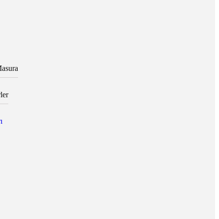
asura
ler
ı