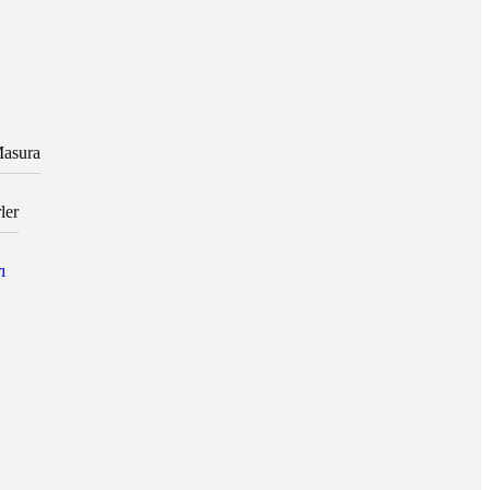
asura
ler
ı