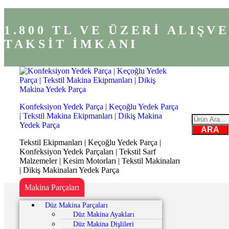
1.800 TL VE ÜZERİ ALIŞ
TAKSİT İMKANI
Konfeksiyon Yedek Parça | Keçoğlu Yedek Parça
| Tekstil Makina Ekipmanları | Dikiş Makina
Yedek Parça
ARA
Tekstil Ekipmanları | Keçoğlu Yedek Parça |
Konfeksiyon Yedek Parçaları | Tekstil Sarf
Malzemeler | Kesim Motorları | Tekstil Makinaları
| Dikiş Makinaları Yedek Parça
Makina Parçaları
Düz Makina Parçaları
Düz Makina Ayakları
Düz Makina Dişlileri