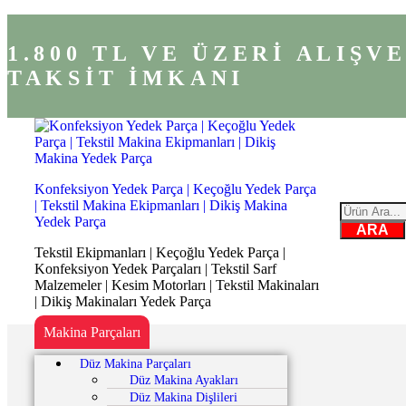
1.800 TL VE ÜZERİ ALIŞ
TAKSİT İMKANI
Konfeksiyon Yedek Parça | Keçoğlu Yedek Parça
| Tekstil Makina Ekipmanları | Dikiş Makina
Yedek Parça
ARA
Tekstil Ekipmanları | Keçoğlu Yedek Parça |
Konfeksiyon Yedek Parçaları | Tekstil Sarf
Malzemeler | Kesim Motorları | Tekstil Makinaları
| Dikiş Makinaları Yedek Parça
Makina Parçaları
Düz Makina Parçaları
Düz Makina Ayakları
Düz Makina Dişlileri