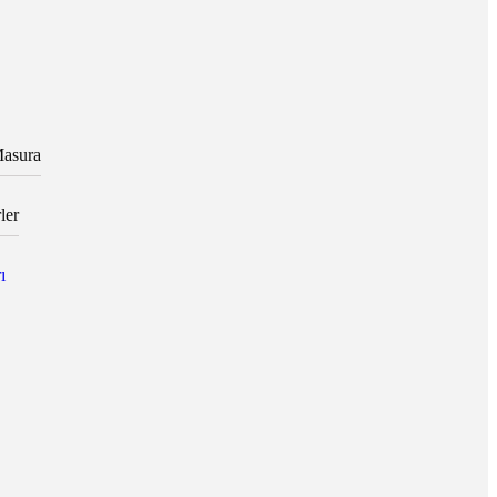
asura
ler
ı