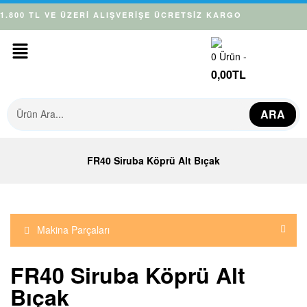
1.800 TL VE ÜZERİ ALIŞVERİŞE ÜCRETSİZ KARGO
0
Ürün -
0,00
TL
ARA
FR40 Siruba Köprü Alt Bıçak
Makina Parçaları
FR40 Siruba Köprü Alt
Bıçak